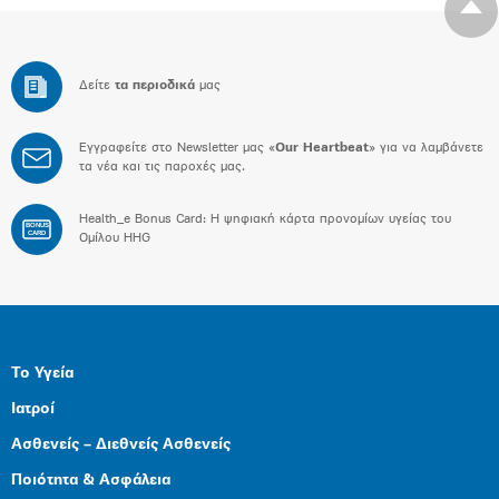
Δείτε
τα περιοδικά
μας
Εγγραφείτε στο Newsletter μας «
Our Heartbeat
» για να λαμβάνετε
τα νέα και τις παροχές μας.
Health_e Bonus Card: H ψηφιακή κάρτα προνομίων υγείας του
BONUS
CARD
Ομίλου HHG
Το Υγεία
Ιατροί
Ασθενείς – Διεθνείς Ασθενείς
Ποιότητα & Ασφάλεια