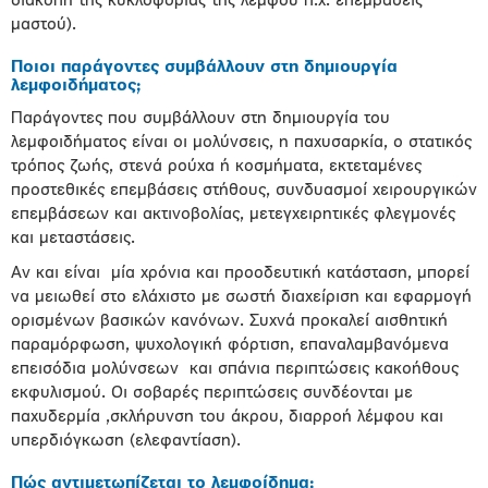
διακοπή της κυκλοφορίας της λέμφου π.χ. επεμβάσεις
μαστού).
Ποιοι παράγοντες συμβάλλουν στη δημιουργία
λεμφοιδήματος;
Παράγοντες που συμβάλλουν στη δημιουργία του
λεμφοιδήματος είναι οι μολύνσεις, η παχυσαρκία, ο στατικός
τρόπος ζωής, στενά ρούχα ή κοσμήματα, εκτεταμένες
προστεθικές επεμβάσεις στήθους, συνδυασμοί χειρουργικών
επεμβάσεων και ακτινοβολίας, μετεγχειρητικές φλεγμονές
και μεταστάσεις.
Αν και είναι μία χρόνια και προοδευτική κατάσταση, μπορεί
να μειωθεί στο ελάχιστο με σωστή διαχείριση και εφαρμογή
ορισμένων βασικών κανόνων. Συχνά προκαλεί αισθητική
παραμόρφωση, ψυχολογική φόρτιση, επαναλαμβανόμενα
επεισόδια μολύνσεων και σπάνια περιπτώσεις κακοήθους
εκφυλισμού. Οι σοβαρές περιπτώσεις συνδέονται με
παχυδερμία ,σκλήρυνση του άκρου, διαρροή λέμφου και
υπερδιόγκωση (ελεφαντίαση).
Πώς αντιμετωπίζεται το λεμφοίδημα;