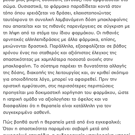
μέσω μιας μικρής συσκευής (αντλίας) που εμφυτεύεται στο
σώμα. Ουσιαστικά, το φάρμακο παραδίδεται κοντά στον
τόπο όπου χρειάζεται να δράσει, ελαχιστοποιώντας
ταυτόχρονα τη συνολική λαμβανόμενη δόση μπακλοφαίνης
που απαιτείται και τις πιθανές παρενέργειες σε σύγκριση με
τη λήψη από το στόμα του ίδιου φαρμάκου. Οι πιθανές
αρνητικές αλληλεπιδράσεις με άλλα φάρμακα, επίσης,
μειώνονται δραστικά. Παράλληλα, εξασφαλίζεται σε βάθος
χρόνου ένας πιο σταθερός και αξιόπιστος έλεγχος της
σπαστικότητας με χαμηλότερα ποσοστά ανοχής στην
μπακλοφαίνη. Το σύστημα παρέχει τη δυνατότητα αλλαγής
της δόσης, διακοπής της λειτουργίας και, αν κριθεί σκόπιμο
για οποιοδήποτε λόγο, μπορεί να αφαιρεθεί. Πριν την
οριστική εμφύτευση, στις περισσότερες περιπτώσεις
προηγείται μια δοκιμαστική χορήγηση του φαρμάκου, ώστε
η ιατρική ομάδα να αξιολογήσει το όφελος και να
διασφαλίσει ότι η θεραπεία είναι κατάλληλη για τον
συγκεκριμένο ασθενή.
Πώς βοηθά αυτή η θεραπεία μετά από ένα εγκεφαλικό;
Όταν η σπαστικότητα παραμένει σοβαρή μετά από