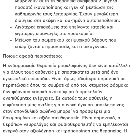
λαμβάνουν αυτή τη θεραπεία αναφέρουν μεγάλα
ποσοστά ικανοποίησης και γενική βελτίωση της
καθημερινής τους λειτουργίας. Έχουν μεγαλύτερη
διαύγεια στη σκέψη και αυξημένη αυτοπεποίθηση.
Λιγότερες επισκέψεις στα επείγοντα ιατρεία και
λιγότερες εισαγωγές στο νοσοκομείο.
Μείωση του σωματικού και ψυχικού βάρους που
επωμίζονται οι φροντιστές και η οικογένεια.
Ποιους αφορά περισσότερο;
Η ενδορραχιαία θεραπεία μπακλοφαίνης δεν είναι κατάλληλη
για όλους τους ασθενείς με σπαστικότητα μετά από ένα
εγκεφαλικό επεισόδιο. Είναι, όμως, ιδιαίτερα σημαντική σε
περιπτώσεις όπου τα συμβατικά από του στόματος φάρμακα
δεν φέρνουν επαρκή ανακούφιση ή προκαλούν
ανεπιθύμητες ενέργειες. Σε αυτούς τους ασθενείς, η
εμφύτευση μίας αντλίας για συνεχή έγχυση μπακλοφαίνης
στον σπονδυλικό σωλήνα μπορεί να προσφέρει μια
δοκιμασμένη και αξιόπιστη θεραπεία. Είναι σημαντικό, ο
θεράπων νευρολόγος και φυσιοθεραπευτής να εμπλέκονται
ενεργά στην αξιολόγηση και τροποποίηση της θεραπείας. Η