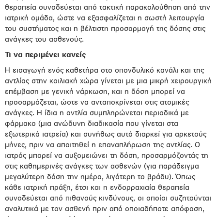
θεραπεία συνοδεύεται από τακτική παρακολούθηση από την
ιατρική ομάδα, ώστε να εξασφαλίζεται η σωστή λειτουργία
του συστήματος και η βέλτιστη προσαρμογή της δόσης στις
ανάγκες του ασθενούς.
Τι να περιμένει κανείς
Η εισαγωγή ενός καθετήρα στο σπονδυλικό κανάλι και της
αντλίας στην κοιλιακή χώρα γίνεται με μια μικρή χειρουργική
επέμβαση με γενική νάρκωση, και η δόση μπορεί να
προσαρμόζεται, ώστε να ανταποκρίνεται στις ατομικές
ανάγκες. Η ίδια η αντλία συμπληρώνεται περιοδικά με
φάρμακο (μια ανώδυνη διαδικασία που γίνεται στα
εξωτερικά ιατρεία) και συνήθως αυτό διαρκεί για αρκετούς
μήνες, πριν να απαιτηθεί η επαναπλήρωση της αντλίας. Ο
ιατρός μπορεί να αυξομειώνει τη δόση, προσαρμόζοντάς τη
στις καθημερινές ανάγκες των ασθενών (για παράδειγμα
μεγαλύτερη δόση την ημέρα, λιγότερη το βράδυ). Όπως
κάθε ιατρική πράξη, έτσι και η ενδορραχιαία θεραπεία
συνοδεύεται από πιθανούς κινδύνους, οι οποίοι συζητούνται
αναλυτικά με τον ασθενή πριν από οποιαδήποτε απόφαση,