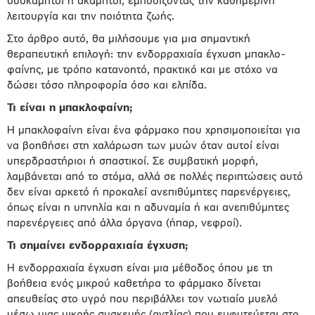
δύσκαμπτοι ή άκαμπτοι, εμποδίζοντας την καθημερινή
λειτουργία και την ποιότητα ζωής.
Στο άρθρο αυτό, θα μιλήσουμε για μια σημαντική
θεραπευτική επιλογή: την ενδορραχιαία έγχυση μπακλο-
φαίνης, με τρόπο κατανοητό, πρακτικό και με στόχο να
δώσει τόσο πληροφορία όσο και ελπίδα.
Τι είναι η μπακλοφαίνη;
Η μπακλοφαίνη είναι ένα φάρμακο που χρησιμοποιείται για
να βοηθήσει στη χαλάρωση των μυών όταν αυτοί είναι
υπερδραστήριοι ή σπαστικοί. Σε συμβατική μορφή,
λαμβάνεται από το στόμα, αλλά σε πολλές περιπτώσεις αυτό
δεν είναι αρκετό ή προκαλεί ανεπιθύμητες παρενέργειες,
όπως είναι η υπνηλία και η αδυναμία ή και ανεπιθύμητες
παρενέργειες από άλλα όργανα (ήπαρ, νεφροί).
Τι σημαίνει ενδορραχιαία έγχυση;
Η ενδορραχιαία έγχυση είναι μια μέθοδος όπου με τη
βοήθεια ενός μικρού καθετήρα το φάρμακο δίνεται
απευθείας στο υγρό που περιβάλλει τον νωτιαίο μυελό