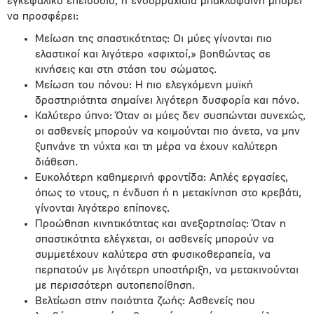
εγκεφαλικό επεισόδιο, η ενδορραχιαία μπακλοφαίνη μπορεί
να προσφέρει:
Μείωση της σπαστικότητας: Οι μύες γίνονται πιο
ελαστικοί και λιγότερο «σφιχτοί,» βοηθώντας σε
κινήσεις και στη στάση του σώματος.
Μείωση του πόνου: Η πιο ελεγχόμενη μυϊκή
δραστηριότητα σημαίνει λιγότερη δυσφορία και πόνο.
Καλύτερο ύπνο: Όταν οι μύες δεν συσπώνται συνεχώς,
οι ασθενείς μπορούν να κοιμούνται πιο άνετα, να μην
ξυπνάνε τη νύχτα και τη μέρα να έχουν καλύτερη
διάθεση.
Ευκολότερη καθημερινή φροντίδα: Απλές εργασίες,
όπως το ντους, η ένδυση ή η μετακίνηση στο κρεβάτι,
γίνονται λιγότερο επίπονες.
Προώθηση κινητικότητας και ανεξαρτησίας: Όταν η
σπαστικότητα ελέγχεται, οι ασθενείς μπορούν να
συμμετέχουν καλύτερα στη φυσικοθεραπεία, να
περπατούν με λιγότερη υποστήριξη, να μετακινούνται
με περισσότερη αυτοπεποίθηση.
Βελτίωση στην ποιότητα ζωής: Ασθενείς που