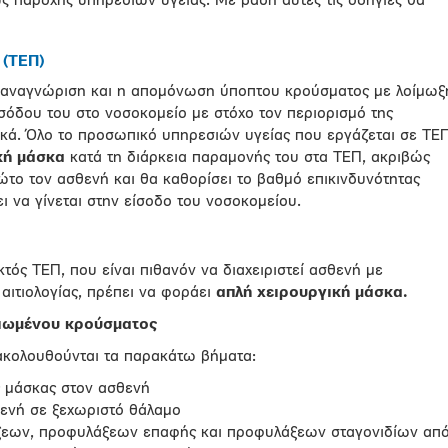
ς παροχής υπηρεσιών υγείας. Με βάση αυτές τις οδηγίες θα
 (ΤΕΠ)
ή, αναγνώριση και η απομόνωση ύποπτου κρούσματος με λοίμωξ
σόδου του στο νοσοκομείο με στόχο τον περιορισμό της
κά. Όλο το προσωπικό υπηρεσιών υγείας που εργάζεται σε ΤΕ
κή μάσκα
κατά τη διάρκεια παραμονής του στα ΤΕΠ, ακριβώς
ρώτο τον ασθενή και θα καθορίσει το βαθμό επικινδυνότητας
ι να γίνεται στην είσοδο του νοσοκομείου.
ός ΤΕΠ, που είναι πιθανόν να διαχειριστεί ασθενή με
αιτιολογίας, πρέπει να φοράει
απλή χειρουργική μάσκα.
αιωμένου κρούσματος
ακολουθούνται τα παρακάτω βήματα:
ς μάσκας στον ασθενή
θενή σε ξεχωριστό θάλαμο
εων, προφυλάξεων επαφής και προφυλάξεων σταγονιδίων απ