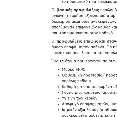
το προσωπικό που εμπλέκεται
Οι
βασικές προφυλάξεις
περιλαμβά
υγιεινή, τη χρήση εξοπλισμού ατομ
διαχείριση αιχμηρών αντικειμένων,
απολύμανση επιφανειών καθώς και 
που χρησιμοποιείται στον ασθενή.
Οι
προφυλάξεις επαφής και στα
άμεση επαφή με τον ασθενή. Θα πρέ
εμπλακούν αποκλειστικά στη νοσηλ
Όλα τα άτομα που έρχονται σε στε
Μάσκα FFP2
Οφθαλμική προστασία/ προστ
ευρέως πεδίου)
Καθαρή μη αποστειρωμένη αδ
Γάντια μιας χρήσεως (αποστει
Υγιεινή των χεριών
Αποφυγή επαφής ματιών, μύτη
Ιατρικός εξοπλισμός (στηθοσκ
συγκεκριμένο ασθενή. Στην πε