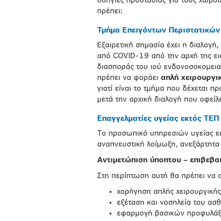
οδηγίες προστασίας για τους χώρου
πρέπει:
Τμήμα Επειγόντων Περιστατικών
Εξαιρετική σημασία έχει η διαλογ
από COVID-19 από την αρχή της ει
διασποράς του ιού ενδονοσοκομεια
πρέπει να φοράει
απλή χειρουργι
γιατί είναι το τμήμα που δέχεται π
μετά την αρχική διαλογή που οφείλε
Επαγγελματίες υγείας εκτός ΤΕΠ
Το προσωπικό υπηρεσιών υγείας εκτ
αναπνευστική λοίμωξη, ανεξάρτητα 
Αντιμετώπιση ύποπτου – επιβεβ
Στη περίπτωση αυτή θα πρέπει να 
χορήγηση απλής χειρουργική
εξέταση και νοσηλεία του ασ
εφαρμογή βασικών προφυλάξ