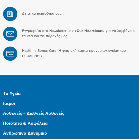
Δείτε
τα περιοδικά
μας
Εγγραφείτε στο Newsletter μας «
Our Heartbeat
» για να λαμβάνετε
τα νέα και τις παροχές μας.
Health_e Bonus Card: H ψηφιακή κάρτα προνομίων υγείας του
BONUS
CARD
Ομίλου HHG
Το Υγεία
Ιατροί
Ασθενείς – Διεθνείς Ασθενείς
Ποιότητα & Ασφάλεια
Ανθρώπινο Δυναμικό