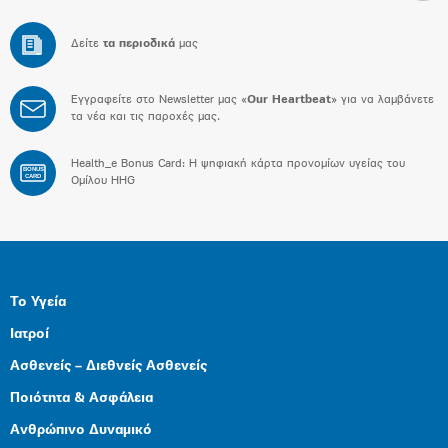
Δείτε
τα περιοδικά
μας
Εγγραφείτε στο Newsletter μας «
Our Heartbeat
» για να λαμβάνετε
τα νέα και τις παροχές μας.
Health_e Bonus Card: H ψηφιακή κάρτα προνομίων υγείας του
BONUS
CARD
Ομίλου HHG
Το Υγεία
Ιατροί
Ασθενείς – Διεθνείς Ασθενείς
Ποιότητα & Ασφάλεια
Ανθρώπινο Δυναμικό