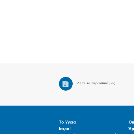
Δείτε
τα περιοδικά
μας
Το Υγεία
Οι
Ιατροί
Άρ