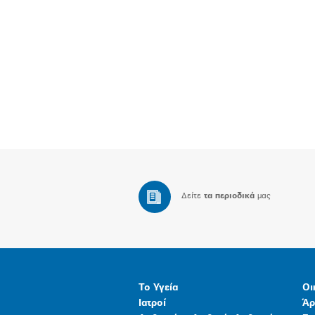
Δείτε
τα περιοδικά
μας
Το Υγεία
Οι
Ιατροί
Άρ