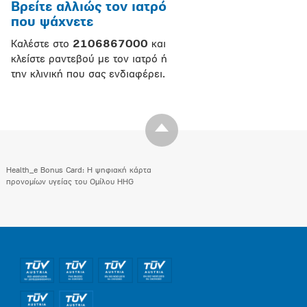
Βρείτε αλλιώς τον ιατρό
που ψάχνετε
Καλέστε στο
2106867000
και
κλείστε ραντεβού με τον ιατρό ή
την κλινική που σας ενδιαφέρει.
Health_e Bonus Card: H ψηφιακή κάρτα
προνομίων υγείας του Ομίλου HHG