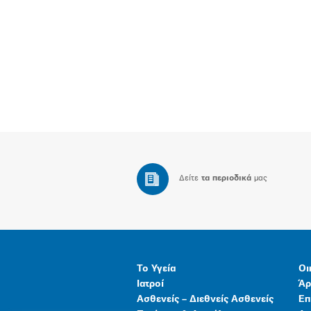
Δείτε
τα περιοδικά
μας
Το Υγεία
Οι
Ιατροί
Άρ
Ασθενείς – Διεθνείς Ασθενείς
Επ