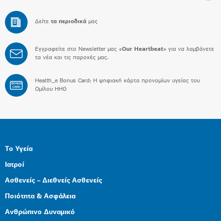
Δείτε
τα περιοδικά
μας
Εγγραφείτε στο Newsletter μας «
Our Heartbeat
» για να λαμβάνετε
τα νέα και τις παροχές μας.
Health_e Bonus Card: H ψηφιακή κάρτα προνομίων υγείας του
BONUS
CARD
Ομίλου HHG
Το Υγεία
Ιατροί
Ασθενείς – Διεθνείς Ασθενείς
Ποιότητα & Ασφάλεια
Ανθρώπινο Δυναμικό