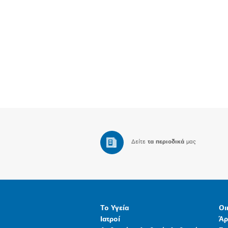
Δείτε
τα περιοδικά
μας
Το Υγεία
Οι
Ιατροί
Άρ