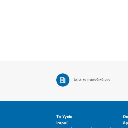
Δείτε
τα περιοδικά
μας
Το Υγεία
Οι
Ιατροί
Άρ