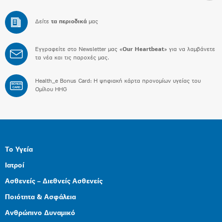
Δείτε
τα περιοδικά
μας
Εγγραφείτε στο Newsletter μας «
Our Heartbeat
» για να λαμβάνετε
τα νέα και τις παροχές μας.
Health_e Bonus Card: H ψηφιακή κάρτα προνομίων υγείας του
BONUS
CARD
Ομίλου HHG
Το Υγεία
Ιατροί
Ασθενείς – Διεθνείς Ασθενείς
Ποιότητα & Ασφάλεια
Ανθρώπινο Δυναμικό