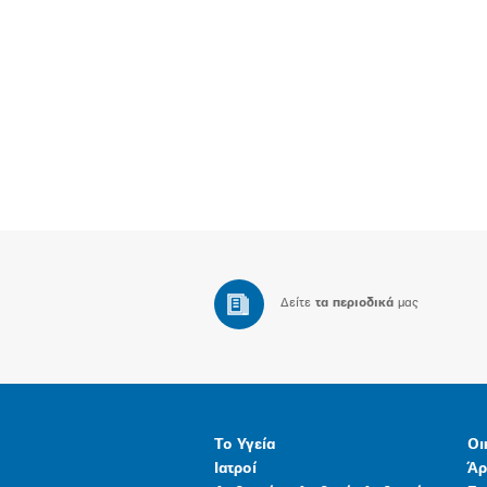
Δείτε
τα περιοδικά
μας
Το Υγεία
Οι
Ιατροί
Άρ