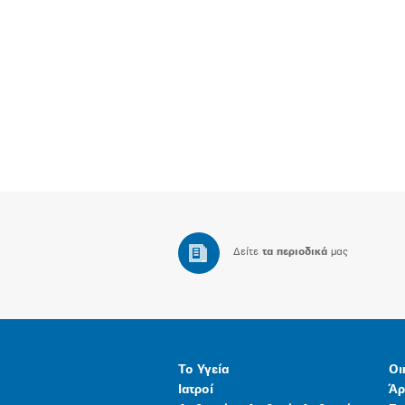
Δείτε
τα περιοδικά
μας
Το Υγεία
Οι
Ιατροί
Άρ