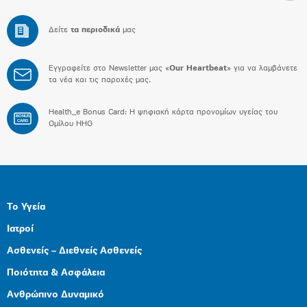
Δείτε
τα περιοδικά
μας
Εγγραφείτε στο Newsletter μας «
Our Heartbeat
» για να λαμβάνετε
τα νέα και τις παροχές μας.
Health_e Bonus Card: H ψηφιακή κάρτα προνομίων υγείας του
BONUS
CARD
Ομίλου HHG
Το Υγεία
Ιατροί
Ασθενείς – Διεθνείς Ασθενείς
Ποιότητα & Ασφάλεια
Ανθρώπινο Δυναμικό