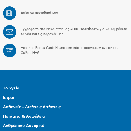
Δείτε
τα περιοδικά
μας
Εγγραφείτε στο Newsletter μας «
Our Heartbeat
» για να λαμβάνετε
τα νέα και τις παροχές μας.
Health_e Bonus Card: H ψηφιακή κάρτα προνομίων υγείας του
BONUS
CARD
Ομίλου HHG
Το Υγεία
Ιατροί
Ασθενείς – Διεθνείς Ασθενείς
Ποιότητα & Ασφάλεια
Ανθρώπινο Δυναμικό