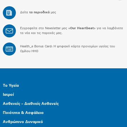
Δείτε
τα περιοδικά
μας
Εγγραφείτε στο Newsletter μας «
Our Heartbeat
» για να λαμβάνετε
τα νέα και τις παροχές μας.
Health_e Bonus Card: H ψηφιακή κάρτα προνομίων υγείας του
BONUS
CARD
Ομίλου HHG
Το Υγεία
Ιατροί
Ασθενείς – Διεθνείς Ασθενείς
Ποιότητα & Ασφάλεια
Ανθρώπινο Δυναμικό