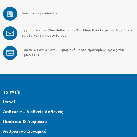
Δείτε
τα περιοδικά
μας
Εγγραφείτε στο Newsletter μας «
Our Heartbeat
» για να λαμβάνετε
τα νέα και τις παροχές μας.
Health_e Bonus Card: H ψηφιακή κάρτα προνομίων υγείας του
BONUS
CARD
Ομίλου HHG
Το Υγεία
Ιατροί
Ασθενείς – Διεθνείς Ασθενείς
Ποιότητα & Ασφάλεια
Ανθρώπινο Δυναμικό