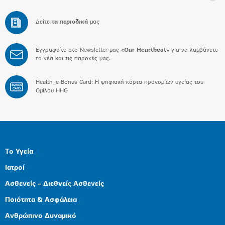
Δείτε
τα περιοδικά
μας
Εγγραφείτε στο Newsletter μας «
Our Heartbeat
» για να λαμβάνετε
τα νέα και τις παροχές μας.
Health_e Bonus Card: H ψηφιακή κάρτα προνομίων υγείας του
BONUS
CARD
Ομίλου HHG
Το Υγεία
Ιατροί
Ασθενείς – Διεθνείς Ασθενείς
Ποιότητα & Ασφάλεια
Ανθρώπινο Δυναμικό