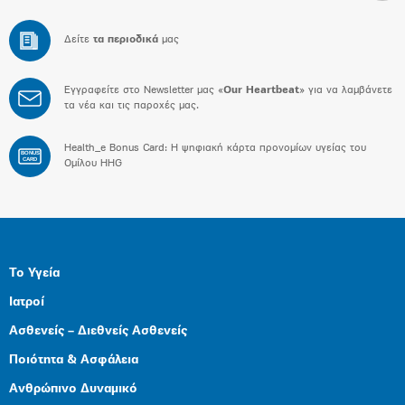
Δείτε
τα περιοδικά
μας
Εγγραφείτε στο Newsletter μας «
Our Heartbeat
» για να λαμβάνετε
τα νέα και τις παροχές μας.
Health_e Bonus Card: H ψηφιακή κάρτα προνομίων υγείας του
BONUS
CARD
Ομίλου HHG
Το Υγεία
Ιατροί
Ασθενείς – Διεθνείς Ασθενείς
Ποιότητα & Ασφάλεια
Ανθρώπινο Δυναμικό