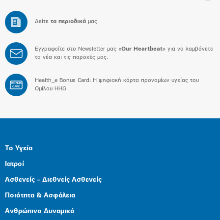
Δείτε
τα περιοδικά
μας
Εγγραφείτε στο Newsletter μας «
Our Heartbeat
» για να λαμβάνετε
τα νέα και τις παροχές μας.
Health_e Bonus Card: H ψηφιακή κάρτα προνομίων υγείας του
BONUS
CARD
Ομίλου HHG
Το Υγεία
Ιατροί
Ασθενείς – Διεθνείς Ασθενείς
Ποιότητα & Ασφάλεια
Ανθρώπινο Δυναμικό