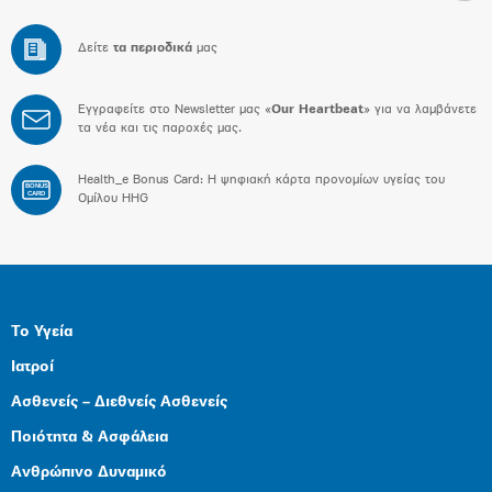
Δείτε
τα περιοδικά
μας
Εγγραφείτε στο Newsletter μας «
Our Heartbeat
» για να λαμβάνετε
τα νέα και τις παροχές μας.
Health_e Bonus Card: H ψηφιακή κάρτα προνομίων υγείας του
BONUS
CARD
Ομίλου HHG
Το Υγεία
Ιατροί
Ασθενείς – Διεθνείς Ασθενείς
Ποιότητα & Ασφάλεια
Ανθρώπινο Δυναμικό