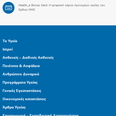
Health_e Bonus Card: H ψηφιακή κάρτα προνομίων υγείας του
BONUS
CARD
Ομίλου HHG
Το Υγεία
Ιατροί
Ασθενείς – Διεθνείς Ασθενείς
Ποιότητα & Ασφάλεια
Ανθρώπινο Δυναμικό
Προγράμματα Υγείας
Γενικές Εγκαταστάσεις
Οικονομικές καταστάσεις
Άρθρα Υγείας
Επιστημονική – Εκπαιδευτική Δραστηριότητα