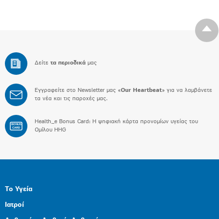
Δείτε
τα περιοδικά
μας
Εγγραφείτε στο Newsletter μας «
Our Heartbeat
» για να λαμβάνετε
τα νέα και τις παροχές μας.
Health_e Bonus Card: H ψηφιακή κάρτα προνομίων υγείας του
BONUS
CARD
Ομίλου HHG
Το Υγεία
Ιατροί