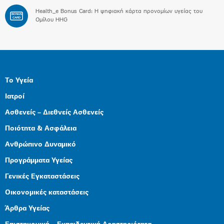
Health_e Bonus Card: H ψηφιακή κάρτα προνομίων υγείας του
BONUS
CARD
Ομίλου HHG
Το Υγεία
Ιατροί
Ασθενείς – Διεθνείς Ασθενείς
Ποιότητα & Ασφάλεια
Ανθρώπινο Δυναμικό
Προγράμματα Υγείας
Γενικές Εγκαταστάσεις
Οικονομικές καταστάσεις
Άρθρα Υγείας