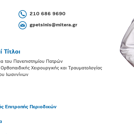
210 686 9690
gpetsinis@mitera.gr
 Τίτλοι
μα του Πανεπιστημίου Πατρών
ς Ορθοπαιδικής Χειρουργικής και Τραυματολογίας
ου Ιωαννίνων
ής Επιτροπής Περιοδικών
α