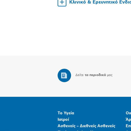
Κλινικό & Ερευνητικό Ενδ
Δείτε
τα περιοδικά
μας
Το Υγεία
Οι
Ιατροί
Άρ
Ασθενείς – Διεθνείς Ασθενείς
Επ