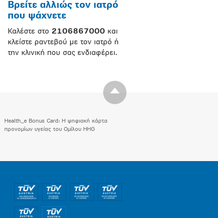
Βρείτε αλλιώς τον ιατρό
που ψάχνετε
Καλέστε στο
2106867000
και
κλείστε ραντεβού με τον ιατρό ή
την κλινική που σας ενδιαφέρει.
Health_e Bonus Card: H ψηφιακή κάρτα
προνομίων υγείας του Ομίλου HHG