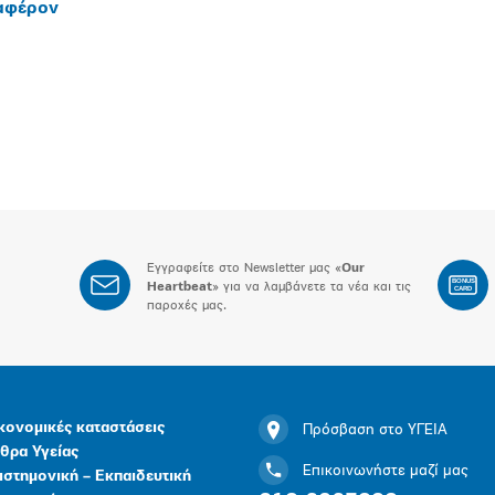
ιαφέρον
Εγγραφείτε στο Newsletter μας «
Our
BONUS
Heartbeat
» για να λαμβάνετε τα νέα και τις
CARD
παροχές μας.
κονομικές καταστάσεις
Πρόσβαση στο ΥΓΕΙΑ
θρα Υγείας
Επικοινωνήστε μαζί μας
ιστημονική – Εκπαιδευτική