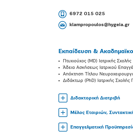
6972 015 025
klampropoulos@hygeia.gr
Εκπαίδευση & Ακαδημαϊκοί
Πτυχιούχος (MD) Ιατρικής Σχολή
Άδεια Ασκήσεως Ιατρικού Επαγγ
Απόκτηση Τίτλου Νευροχειρουργι
Διδάκτωρ (PhD) Ιατρικής Σχολής
Διδακτορική Διατριβή
Μέλος Εταιριών, Συντακτικ
Επαγγελματική Προϋπηρεσί