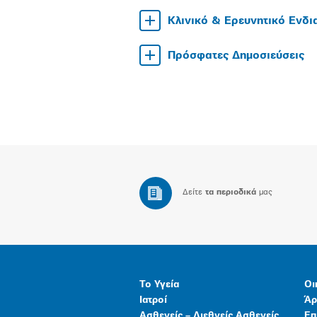
Κλινικό & Ερευνητικό Ενδ
Πρόσφατες Δημοσιεύσεις
Δείτε
τα περιοδικά
μας
Το Υγεία
Οι
Ιατροί
Άρ
Ασθενείς – Διεθνείς Ασθενείς
Επ