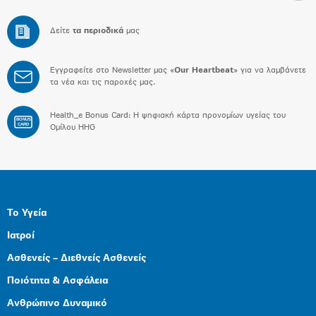
Δείτε
τα περιοδικά
μας
Εγγραφείτε στο Newsletter μας «
Our Heartbeat
» για να λαμβάνετε
τα νέα και τις παροχές μας.
Health_e Bonus Card: H ψηφιακή κάρτα προνομίων υγείας του
BONUS
CARD
Ομίλου HHG
Το Υγεία
Ιατροί
Ασθενείς – Διεθνείς Ασθενείς
Ποιότητα & Ασφάλεια
Ανθρώπινο Δυναμικό