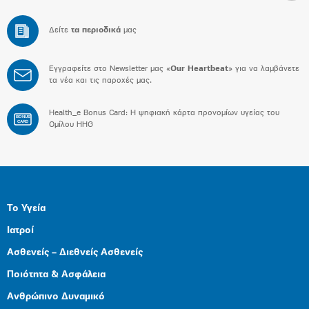
Δείτε
τα περιοδικά
μας
Εγγραφείτε στο Newsletter μας «
Our Heartbeat
» για να λαμβάνετε
τα νέα και τις παροχές μας.
Health_e Bonus Card: H ψηφιακή κάρτα προνομίων υγείας του
BONUS
CARD
Ομίλου HHG
Το Υγεία
Ιατροί
Ασθενείς – Διεθνείς Ασθενείς
Ποιότητα & Ασφάλεια
Ανθρώπινο Δυναμικό