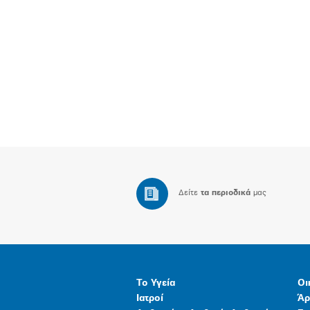
Δείτε
τα περιοδικά
μας
Το Υγεία
Οι
Ιατροί
Άρ