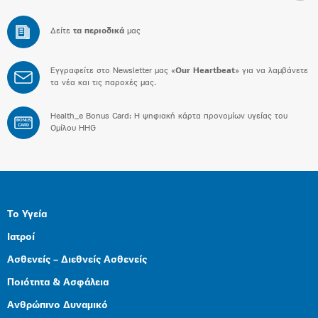
Δείτε
τα περιοδικά
μας
Εγγραφείτε στο Newsletter μας «
Our Heartbeat
» για να λαμβάνετε
τα νέα και τις παροχές μας.
Health_e Bonus Card: H ψηφιακή κάρτα προνομίων υγείας του
BONUS
CARD
Ομίλου HHG
Το Υγεία
Ιατροί
Ασθενείς – Διεθνείς Ασθενείς
Ποιότητα & Ασφάλεια
Ανθρώπινο Δυναμικό