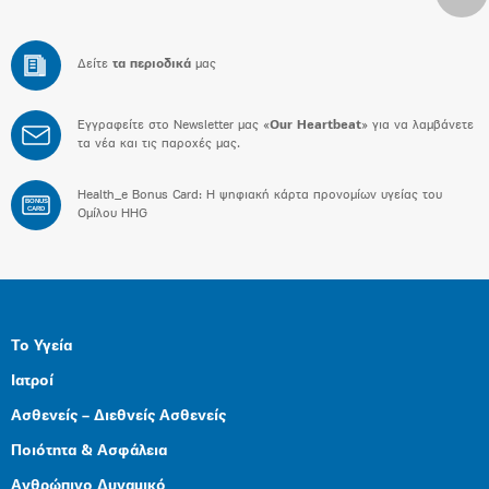
Δείτε
τα περιοδικά
μας
Εγγραφείτε στο Newsletter μας «
Our Heartbeat
» για να λαμβάνετε
τα νέα και τις παροχές μας.
Health_e Bonus Card: H ψηφιακή κάρτα προνομίων υγείας του
BONUS
CARD
Ομίλου HHG
Το Υγεία
Ιατροί
Ασθενείς – Διεθνείς Ασθενείς
Ποιότητα & Ασφάλεια
Ανθρώπινο Δυναμικό