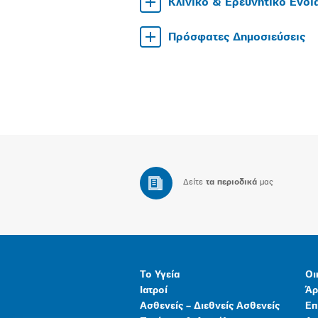
Κλινικό & Ερευνητικό Ενδ
Πρόσφατες Δημοσιεύσεις
Δείτε
τα περιοδικά
μας
Το Υγεία
Οι
Ιατροί
Άρ
Ασθενείς – Διεθνείς Ασθενείς
Επ