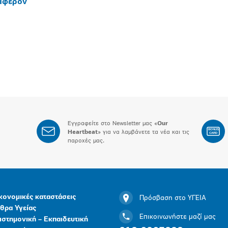
ιαφέρον
Εγγραφείτε στο Newsletter μας «
Our
BONUS
Heartbeat
» για να λαμβάνετε τα νέα και τις
CARD
παροχές μας.
κονομικές καταστάσεις
Πρόσβαση στο ΥΓΕΙΑ
θρα Υγείας
Επικοινωνήστε μαζί μας
ιστημονική – Εκπαιδευτική