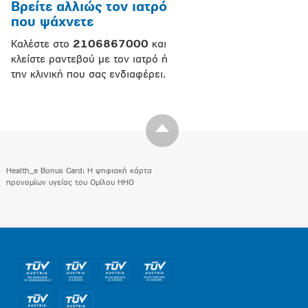
Βρείτε αλλιώς τον ιατρό
που ψάχνετε
Καλέστε στο
2106867000
και
κλείστε ραντεβού με τον ιατρό ή
την κλινική που σας ενδιαφέρει.
Health_e Bonus Card: H ψηφιακή κάρτα
προνομίων υγείας του Ομίλου HHG