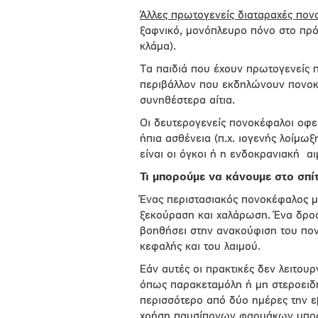
Άλλες πρωτογενείς διαταραχές πο
ξαφνικό, μονόπλευρο πόνο στο πρ
κλάμα).
Τα παιδιά που έχουν πρωτογενείς 
περιβάλλον που εκδηλώνουν πονοκε
συνηθέστερα αίτια.
Οι δευτερογενείς πονοκέφαλοι οφεί
ήπια ασθένεια (π.χ. ιογενής λοίμ
είναι οι όγκοι ή η ενδοκρανιακή α
Τι μπορούμε να κάνουμε στο σπίτ
Ένας περιστασιακός πονοκέφαλος μπ
ξεκούραση και χαλάρωση. Ένα δροσ
βοηθήσει στην ανακούφιση του πον
κεφαλής και του λαιμού.
Εάν αυτές οι πρακτικές δεν λειτου
όπως παρακεταμόλη ή μη στεροειδ
περισσότερο από δύο ημέρες την ε
χρήση παυσίπονων φαρμάκων μπορε