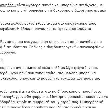
νοκεφάλου
είναι λιγότερο συχνές και μπορεί να σχετίζονται με
όσωπο και ρινική συμφόρηση ή δακρύρροια (χωρίς πραγματικό
πονοκεφάλους συχνά έχουν άτομα στο οικογενειακό τους
φάλους. Η έλλειψη ύπνου και το άγχος αποτελούν τα
λονται σε μια αναγνωρίσιμη υποκείμενη αιτία, συνήθως μια
ωξη) ή αφυδάτωση. Σπάνιες αιτίες δευτερογενών πονοκεφάλων
ιμορραγία.
ι;
ορεί να αντιμετωπιστεί πολύ απλά με λίγο φαγητό, νερό,
ερό, υγρό πανί που τοποθετείται στο μέτωπο μπορεί να
οκεφάλου, όπως και το μασάζ ή το τέντωμα των μυών της
ργούν, μπορείτε να δώσετε στο παιδί σας κάποιο παυσίπονο,
ή αντιφλεγμονώδη φάρμακα. Μην χρησιμοποιείτε παυσίπονα γι
βδομάδα, χωρίς τη συμβουλή του γιατρού σας. Η υπερβολική
ί να προκαλέσει πρόσθετα προβλήματα ή ακόμα και να