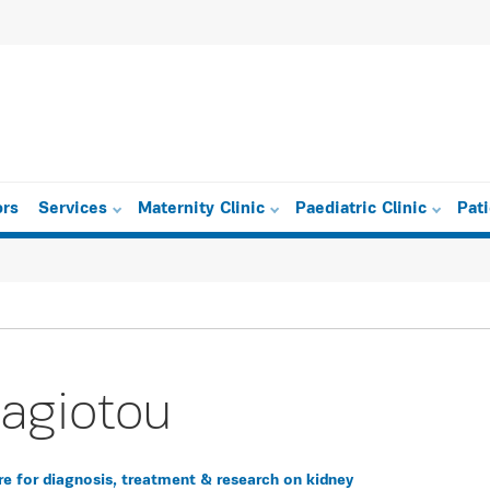
ors
Services
Maternity Clinic
Paediatric Clinic
Pat
nagiotou
e for diagnosis, treatment & research on kidney