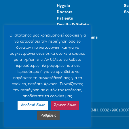
Hygeia
Sc
Doctors
So
Patients
Quality & Safety
Human Resources
Ο ιστότοπoς μας χρησιμοποιεί cookies για
Healthcare Programs
να καταστήσει την περιήγηση όσο το
General Facilities
δυνατόν πιο λειτουργική και για να
συγκεντρώνει στατιστικά στοιχεία σχετικά
με τη χρήση της. Αν θέλετε να λάβετε
περισσότερες πληροφορίες πατήστε
Περισσότερα ή για να αρνηθείτε να
παράσχετε τη συγκατάθεσή σας για τα
cookies, πατήστε Άρνηση. Συνεχίζοντας
την περιήγηση σε αυτόν τον ιστότοπο,
αποδέχεστε τα cookies μας.
Αποδοχή όλων
Άρνηση όλων
© 2007-2026 HYGEIA S.M.S.A.
|
ΓΕΜΗ: 000279901000
Ρυθμίσεις