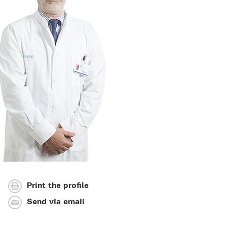
Print the profile
Send via email