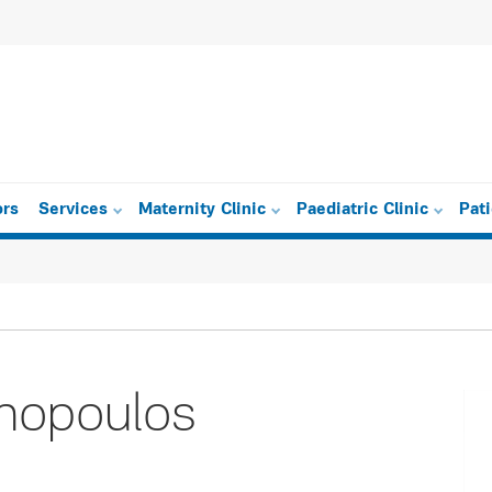
ors
Services
Maternity Clinic
Paediatric Clinic
Pat
mopoulos