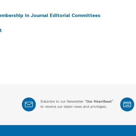
embership in Journal Editorial Committees
t
Subsribe to our Newsletter “
Our Heartbeat
”
BONUS
CARD
to receive our latest news and privileges.