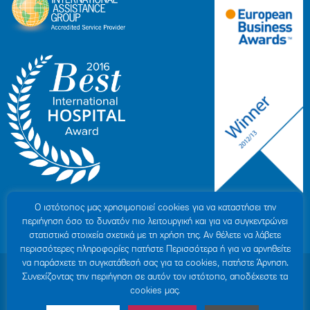
Ο ιστότοπoς μας χρησιμοποιεί cookies για να καταστήσει την
περιήγηση όσο το δυνατόν πιο λειτουργική και για να συγκεντρώνει
στατιστικά στοιχεία σχετικά με τη χρήση της. Αν θέλετε να λάβετε
περισσότερες πληροφορίες πατήστε Περισσότερα ή για να αρνηθείτε
να παράσχετε τη συγκατάθεσή σας για τα cookies, πατήστε Άρνηση.
© 2007-2026 HYGEIA S.M.S.A.
|
ΓΕΜΗ: 000279901000
Συνεχίζοντας την περιήγηση σε αυτόν τον ιστότοπο, αποδέχεστε τα
Personal Data Protection Policy
|
COOKIES Policy
|
Terms of Use
|
Privacy
cookies μας.
Policy
|
Credits
|
Sitemap
|
Made by minoanDesign