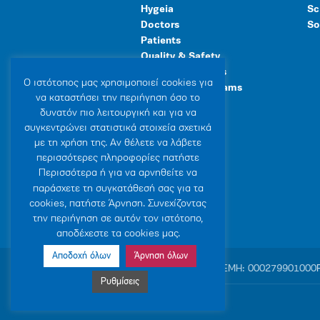
Hygeia
Sc
Doctors
So
Patients
Quality & Safety
Human Resources
Ο ιστότοπoς μας χρησιμοποιεί cookies για
Healthcare Programs
να καταστήσει την περιήγηση όσο το
General Facilities
δυνατόν πιο λειτουργική και για να
συγκεντρώνει στατιστικά στοιχεία σχετικά
με τη χρήση της. Αν θέλετε να λάβετε
περισσότερες πληροφορίες πατήστε
Περισσότερα ή για να αρνηθείτε να
παράσχετε τη συγκατάθεσή σας για τα
cookies, πατήστε Άρνηση. Συνεχίζοντας
την περιήγηση σε αυτόν τον ιστότοπο,
αποδέχεστε τα cookies μας.
Αποδοχή όλων
Άρνηση όλων
© 2007-2026 HYGEIA S.M.S.A.
|
ΓΕΜΗ: 000279901000
Ρυθμίσεις