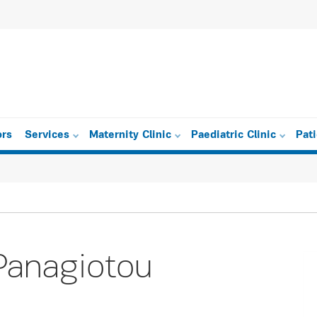
ors
Services
Maternity Clinic
Paediatric Clinic
Pat
anagiotou