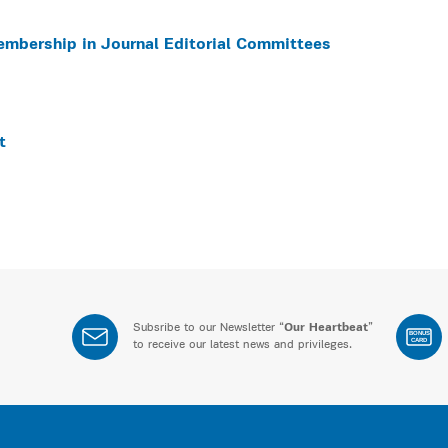
embership in Journal Editorial Committees
t
Subsribe to our Newsletter “
Our Heartbeat
”
BONUS
CARD
to receive our latest news and privileges.