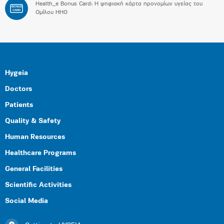
Health_e Bonus Card: H ψηφιακή κάρτα προνομίων υγείας του
BONUS
CARD
Ομίλου HHG
Hygeia
Doctors
Patients
Quality & Safety
Human Resources
Healthcare Programs
General Facilities
Scientific Activities
Social Media