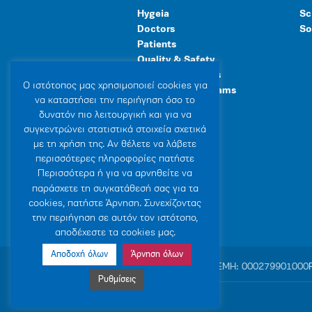
Hygeia
Sc
Doctors
So
Patients
Quality & Safety
Human Resources
Ο ιστότοπoς μας χρησιμοποιεί cookies για
Healthcare Programs
να καταστήσει την περιήγηση όσο το
General Facilities
δυνατόν πιο λειτουργική και για να
συγκεντρώνει στατιστικά στοιχεία σχετικά
με τη χρήση της. Αν θέλετε να λάβετε
περισσότερες πληροφορίες πατήστε
Περισσότερα ή για να αρνηθείτε να
παράσχετε τη συγκατάθεσή σας για τα
cookies, πατήστε Άρνηση. Συνεχίζοντας
την περιήγηση σε αυτόν τον ιστότοπο,
αποδέχεστε τα cookies μας.
Αποδοχή όλων
Άρνηση όλων
© 2007-2026 HYGEIA S.M.S.A.
|
ΓΕΜΗ: 000279901000
Ρυθμίσεις