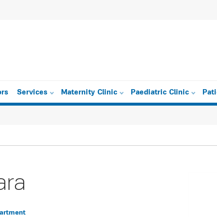
ors
Services
Maternity Clinic
Paediatric Clinic
Pat
ara
partment