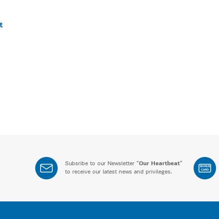
t
Subsribe to our Newsletter “
Our Heartbeat
”
BONUS
CARD
to receive our latest news and privileges.