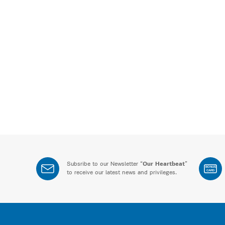
Subsribe to our Newsletter “
Our Heartbeat
”
BONUS
CARD
to receive our latest news and privileges.