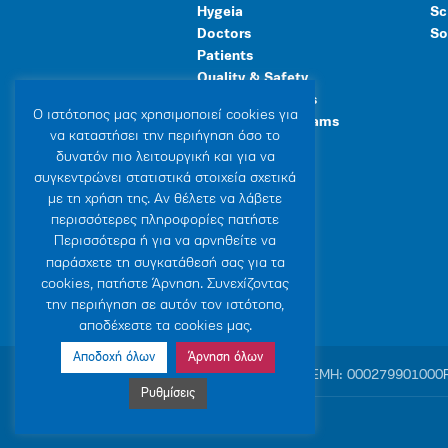
Hygeia
Sc
Doctors
So
Patients
Quality & Safety
Human Resources
Ο ιστότοπoς μας χρησιμοποιεί cookies για
Healthcare Programs
να καταστήσει την περιήγηση όσο το
General Facilities
δυνατόν πιο λειτουργική και για να
συγκεντρώνει στατιστικά στοιχεία σχετικά
με τη χρήση της. Αν θέλετε να λάβετε
περισσότερες πληροφορίες πατήστε
Περισσότερα ή για να αρνηθείτε να
παράσχετε τη συγκατάθεσή σας για τα
cookies, πατήστε Άρνηση. Συνεχίζοντας
την περιήγηση σε αυτόν τον ιστότοπο,
αποδέχεστε τα cookies μας.
Αποδοχή όλων
Άρνηση όλων
© 2007-2026 HYGEIA S.M.S.A.
|
ΓΕΜΗ: 000279901000
Ρυθμίσεις