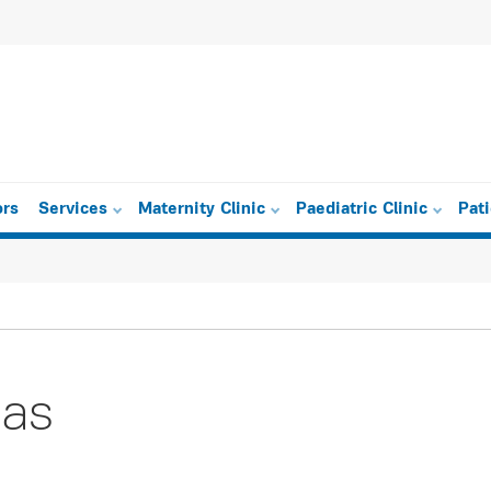
ors
Services
Maternity Clinic
Paediatric Clinic
Pat
sas