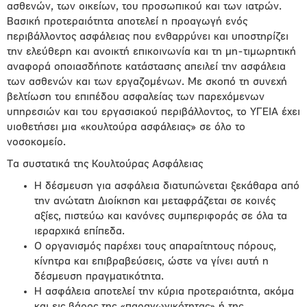
ασθενών, των οικείων, του προσωπικού και των ιατρών.
Βασική προτεραιότητα αποτελεί η προαγωγή ενός
περιβάλλοντος ασφάλειας που ενθαρρύνει και υποστηρίζει
την ελεύθερη και ανοικτή επικοινωνία και τη μη-τιμωρητική
αναφορά οποιασδήποτε κατάστασης απειλεί την ασφάλεια
των ασθενών και των εργαζομένων. Με σκοπό τη συνεχή
βελτίωση του επιπέδου ασφαλείας των παρεχόμενων
υπηρεσιών και του εργασιακού περιβάλλοντος, το ΥΓΕΙΑ έχει
υιοθετήσει μια «κουλτούρα ασφάλειας» σε όλο το
νοσοκομείο.
Τα συστατικά της Κουλτούρας Ασφάλειας
Η δέσμευση για ασφάλεια διατυπώνεται ξεκάθαρα από
την ανώτατη Διοίκηση και μεταφράζεται σε κοινές
αξίες, πιστεύω και κανόνες συμπεριφοράς σε όλα τα
ιεραρχικά επίπεδα.
Ο οργανισμός παρέχει τους απαραίτητους πόρους,
κίνητρα και επιβραβεύσεις, ώστε να γίνει αυτή η
δέσμευση πραγματικότητα.
Η ασφάλεια αποτελεί την κύρια προτεραιότητα, ακόμα
και εις βάρος της «παραγωγικότητας» ή της