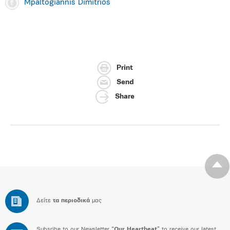
Mpaltogiannis Dimitrios
Print
Send
Share
Δείτε
τα περιοδικά
μας
Subsribe to our Newsletter “
Our Heartbeat
” to receive our latest