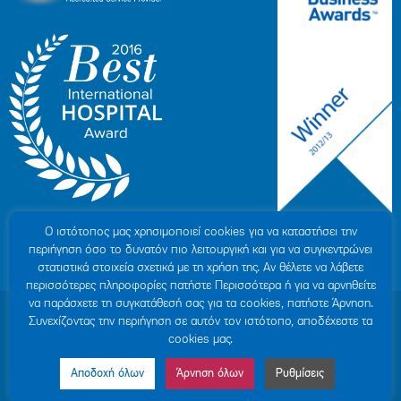
Ο ιστότοπoς μας χρησιμοποιεί cookies για να καταστήσει την
περιήγηση όσο το δυνατόν πιο λειτουργική και για να συγκεντρώνει
στατιστικά στοιχεία σχετικά με τη χρήση της. Αν θέλετε να λάβετε
περισσότερες πληροφορίες πατήστε Περισσότερα ή για να αρνηθείτε
να παράσχετε τη συγκατάθεσή σας για τα cookies, πατήστε Άρνηση.
© 2007-2026 HYGEIA S.M.S.A.
|
ΓΕΜΗ: 000279901000
Συνεχίζοντας την περιήγηση σε αυτόν τον ιστότοπο, αποδέχεστε τα
Personal Data Protection Policy
|
COOKIES Policy
|
Terms of Use
|
Privacy
cookies μας.
Policy
|
Credits
|
Sitemap
|
Made by minoanDesign
Αποδοχή όλων
Άρνηση όλων
Ρυθμίσεις
Made by MINOANDESIGN