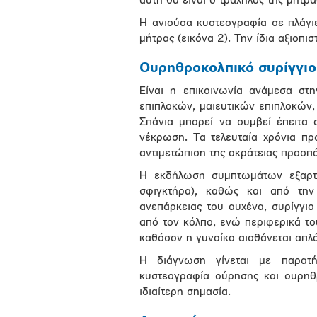
αυτή θα είναι ο τράχηλος της μήτρα
Η ανιούσα κυστεογραφία σε πλάγιε
μήτρας (εικόνα 2). Την ίδια αξιοπι
Ουρηθροκολπικό συρίγγιο
Είναι η επικοινωνία ανάμεσα στη
επιπλοκών, μαιευτικών επιπλοκών,
Σπάνια μπορεί να συμβεί έπειτα
νέκρωση. Τα τελευταία χρόνια προ
αντιμετώπιση της ακράτειας προσπά
Η εκδήλωση συμπτωμάτων εξαρτά
σφιγκτήρα), καθώς και από την
ανεπάρκειας του αυχένα, συρίγγι
από τον κόλπο, ενώ περιφερικά το
καθόσον η γυναίκα αισθάνεται απλ
Η διάγνωση γίνεται με παρατή
κυστεογραφία ούρησης και ουρηθ
ιδιαίτερη σημασία.