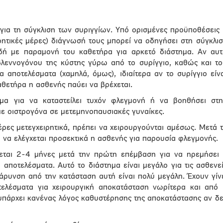
για τη σύγκλιση των συριγγίων. Υπό ορισμένες προϋποθέσεις
ιρητικές μέρες) διάγνωσή τους μπορεί να οδηγήσει στη σύγκλι
αδή με παραμονή του καθετήρα για αρκετό διάστημα. Αν αυ
βλεννογόνου της κύστης γύρω από το συρίγγιο, καθώς και τ
ρα αποτελέσματα (χαμηλά, όμως), ιδιαίτερα αν το συρίγγιο είν
αθετήρα η ασθενής παύει να βρέχεται.
μα για να καταστείλει τυχόν φλεγμονή ή να βοηθήσει στ
με οιστρογόνα σε μετεμηνοπαυσιακές γυναίκες.
έρες μετεγχειρητικά, πρέπει να χειρουργούνται αμέσως. Μετά 
 να ελέγχεται προσεκτικά η ασθενής για παρουσία φλεγμονής.
εται 2-4 μήνες μετά την πρώτη επέμβαση για να ηρεμήσει
 αποτελέσματα. Αυτό το διάστημα είναι μεγάλο για τις ασθενε
ιβάρυνση από την κατάσταση αυτή είναι πολύ μεγάλη. Έχουν γίν
τελέσματα για χειρουργική αποκατάσταση νωρίτερα και από
ν υπάρχει κανένας λόγος καθυστέρησης της αποκατάστασης αν δ