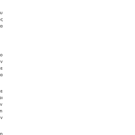
ου
ης
α
ο
ων
ε
να
με
αι
ν
 η
ων
 η