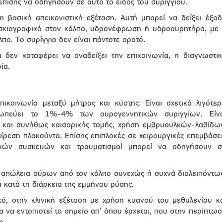
 επίσης να οδηγήσουν σε αυτό το είδος του συριγγίου.
η βασική απεικονιστική εξέταση. Αυτή μπορεί να δείξει έξο
 σκιαγραφικό στον κόλπο, υδρονέφρωση ή υδροουρητήρα, με
πο. Το συρίγγιο δεν είναι πάντοτε ορατό.
δεν καταφέρει να αναδείξει την επικοινωνία, η διαγνωστι
ία.
πικοινωνία μεταξύ μήτρας και κύστης. Είναι σχετικά λιγότε
οσωπεύει το 1%-4% των ουρογεννητικών συριγγίων. Είνα
 και συνήθως καισαρικής τομής, χρήση εμβρυουλκών-λαβίδω
ίρεση πλακούντα. Επίσης επιπλοκές σε χειρουργικές επεμβάσε
ικών συσκευών και τραυματισμοί μπορεί να οδηγήσουν σ
 απώλεια ούρων από τον κόλπο συνεχώς ή συχνά διαλειπόντω
 κατά τη διάρκεια της εμμήνου ρύσης.
κό, στην κλινική εξέταση με χρήση κυανού του μεθυλενίου κ
 να εντοπιστεί το σημείο απ’ όπου έρχεται, που στην περίπτω