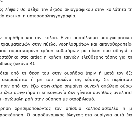
ς.
ς λήψεις θα δείξει την έξοδο σκιαγραφικού στην κοιλότητα τ
στία έχει και η υστεροσαλπιγγογραφία.
ν ουρήθρα και τον κόλπο. Είναι αποτέλεσμα μετεγχειρητικ
 τραυματισμών στην πύελο, νεοπλασμάτων και ακτινοθεραπεία
 από παρατεταμένη χρήση καθετήρων με πίεση που οδηγεί 
στέθηκε στις αιτίες η χρήση ταινιών ελεύθερης τάσης για τ
θειας (εικόνα 4).
ται από τη θέση του στην ουρήθρα (πριν ή μετά τον έξ
 ακεραιότητα ή μη του αυχένα της κύστης. Σε περίπτωσ
ο πριν από τον έξω σφιγκτήρα σημαίνει συνεχή απώλεια ούρ
υ έξω σφιγκτήρα η επικοινωνία δεν γίνεται συνήθως αντιληπτ
ά -ανώμαλη ροή στην ούρηση με στροβιλισμό.
ρηση χρησιμοποιώντας τον οπίσθιο κολποδιαστολέα ή μ
ροσκόπηση. Ο ουροδυναμικός έλεγχος στα συρίγγια αυτά έχ