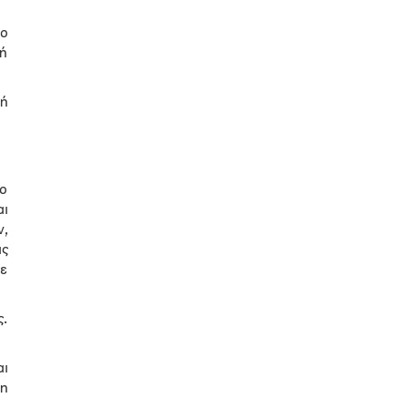
δο
 ή
κή
ρο
ι
ν,
ις
ε
ς.
αι
ση