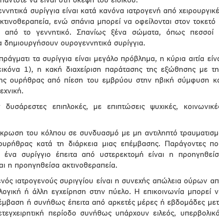
 πάντοτε να είναι στη σκέψη του ειδικού.
ννητικά συρίγγια είναι κατά κανόνα ιατρογενή από χειρουργικ
κτινοθεραπεία, ενώ σπάνια μπορεί να οφείλονται στον τοκετό
 από το γεννητικό. Σπανίως ξένα σώματα, όπως πεσσοί 
 δημιουργήσουν ουρογεννητικά συρίγγια.
άγματι τα συρίγγια είναι μεγάλο πρόβλημα, η κύρια αιτία είν
εικόνα 1), η κακή διαχείριση παράτασης της εξώθησης με τ
της ουρήθρας από πίεση του εμβρύου στην ηβική σύμφυση κ
εχνική.
 δυσάρεστες επιπλοκές, με επιπτώσεις ψυχικές, κοινωνικέ
νέκρωση του κόλπου σε συνδυασμό με μη αντιληπτό τραυματισ
ουρήθρας κατά τη διάρκεια μιας επέμβασης. Παράγοντες π
 ένα συρίγγιο έπειτα από υστερεκτομή είναι η προηγηθεί
αι η προηγηθείσα ακτινοθεραπεία.
νός ιατρογενούς συριγγίου είναι η συνεχής απώλεια ούρων α
λογική ή άλλη εγχείρηση στην πύελο. Η επικοινωνία μπορεί 
πέμβαση ή συνήθως έπειτα από αρκετές μέρες ή εβδομάδες με
τεγχειρητική περίοδο συνήθως υπάρχουν ειλεός, υπερβολικ