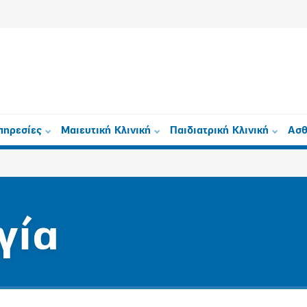
πηρεσίες
Μαιευτική Κλινική
Παιδιατρική Κλινική
Ασθ
γία