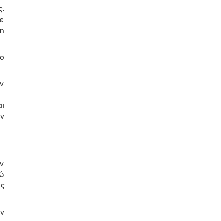
ς.
με
 η
ο
ν
αι
ην
αν
νώ
ός
ην