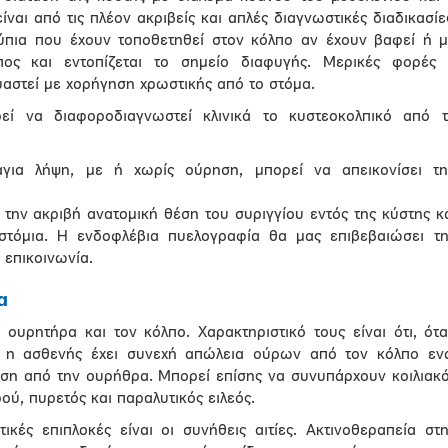
ναι από τις πλέον ακριβείς και απλές διαγνωστικές διαδικασίε
λύπια που έχουν τοποθετηθεί στον κόλπο αν έχουν βαφεί ή 
πος και εντοπίζεται το σημείο διαφυγής. Μερικές φορές
αστεί με χορήγηση χρωστικής από το στόμα.
ί να διαφοροδιαγνωστεί κλινικά το κυστεοκολπικό από τ
για λήψη, με ή χωρίς ούρηση, μπορεί να απεικονίσει τη
την ακριβή ανατομική θέση του συριγγίου εντός της κύστης κ
στόμια. Η ενδοφλέβια πυελογραφία θα μας επιβεβαιώσει τ
επικοινωνία.
α
 ουρητήρα και τον κόλπο. Χαρακτηριστικό τους είναι ότι, ότ
, η ασθενής έχει συνεχή απώλεια ούρων από τον κόλπο ε
ηση από την ουρήθρα. Μπορεί επίσης να συνυπάρχουν κοιλιακ
ού, πυρετός και παραλυτικός ειλεός.
τικές επιπλοκές είναι οι συνήθεις αιτίες. Ακτινοθεραπεία στ