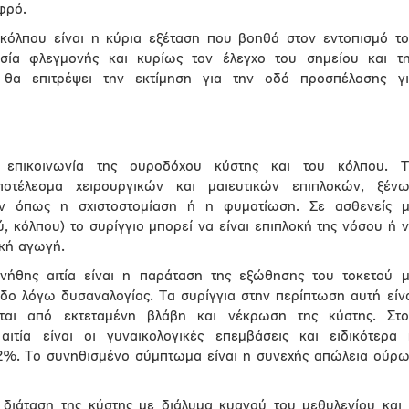
φρό.
κόλπου είναι η κύρια εξέταση που βοηθά στον εντοπισμό τ
υσία φλεγμονής και κυρίως τον έλεγχο του σημείου και τ
 θα επιτρέψει την εκτίμηση για την οδό προσπέλασης γι
ι επικοινωνία της ουροδόχου κύστης και του κόλπου. Τ
αποτέλεσμα χειρουργικών και μαιευτικών επιπλοκών, ξέν
ν όπως η σχιστοστομίαση ή η φυματίωση. Σε ασθενείς μ
, κόλπου) το συρίγγιο μπορεί να είναι επιπλοκή της νόσου ή 
ική αγωγή.
ήθης αιτία είναι η παράταση της εξώθησης του τοκετού 
ο λόγω δυσαναλογίας. Τα συρίγγια στην περίπτωση αυτή είν
ται από εκτεταμένη βλάβη και νέκρωση της κύστης. Στο
τία είναι οι γυναικολογικές επεμβάσεις και ειδικότερα
2%. Το συνηθισμένο σύμπτωμα είναι η συνεχής απώλεια ούρ
ε διάταση της κύστης με διάλυμα κυανού του μεθυλενίου και