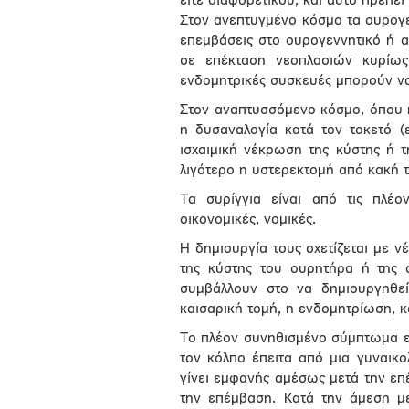
είτε διαφορετικού, και αυτό πρέπει
Στον ανεπτυγμένο κόσμο τα ουρογε
επεμβάσεις στο ουρογεννητικό ή α
σε επέκταση νεοπλασιών κυρίως
ενδομητρικές συσκευές μπορούν να
Στον αναπτυσσόμενο κόσμο, όπου πρ
η δυσαναλογία κατά τον τοκετό (
ισχαιμική νέκρωση της κύστης ή 
λιγότερο η υστερεκτομή από κακή τ
Τα συρίγγια είναι από τις πλέον
οικονομικές, νομικές.
Η δημιουργία τους σχετίζεται με 
της κύστης του ουρητήρα ή της 
συμβάλλουν στο να δημιουργηθεί
καισαρική τομή, η ενδομητρίωση, κ
Το πλέον συνηθισμένο σύμπτωμα ε
τον κόλπο έπειτα από μια γυναικο
γίνει εμφανής αμέσως μετά την ε
την επέμβαση. Κατά την άμεση με