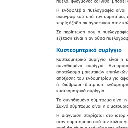
πύελο, φλεγμονές και λίθοι μπορεί
Η ενδοφλέβια πυελογραφία είναι 
σκιαγραφικού από τον ουρητήρα,
χωρίς έξοδο σκιαγραφικού στον κόλ
Σε περίπτωση που η πυελογραφία 
εξέταση είναι η ανιούσα πυελογραφ
Κυστεομητρικό συρίγγιο
Κυστεομητρικό συρίγγιο είναι η ε
συνηθισμένο συρίγγιο. Αντιπρ
αποτέλεσμα μαιευτικών επιπλοκών
απόξεσης του ενδομητρίου για αφα
ή διάβρωση-διάτρηση ενδομητρ
κυστεομητρικά συρίγγια.
Το συνηθισμένο σύμπτωμα είναι η
Συχνό σύμπτωμα είναι η αιματουρία
Η διάγνωση στηρίζεται στο ιστορι
στην παρατήρηση από τον κόλπο για