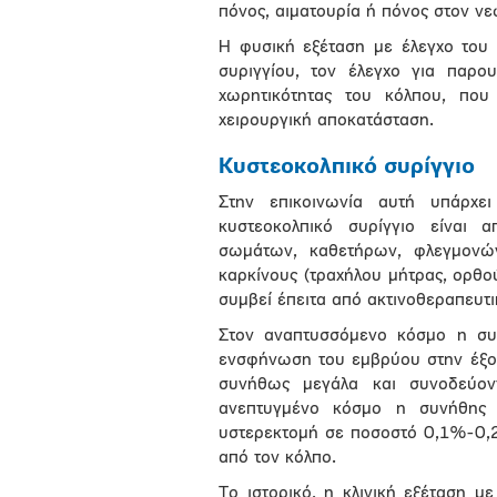
πόνος, αιματουρία ή πόνος στον νε
Η φυσική εξέταση με έλεγχο του 
συριγγίου, τον έλεγχο για παρο
χωρητικότητας του κόλπου, που
χειρουργική αποκατάσταση.
Κυστεοκολπικό συρίγγιο
Στην επικοινωνία αυτή υπάρχε
κυστεοκολπικό συρίγγιο είναι 
σωμάτων, καθετήρων, φλεγμονώ
καρκίνους (τραχήλου μήτρας, ορθού
συμβεί έπειτα από ακτινοθεραπευτ
Στον αναπτυσσόμενο κόσμο η συν
ενσφήνωση του εμβρύου στην έξοδ
συνήθως μεγάλα και συνοδεύον
ανεπτυγμένο κόσμο η συνήθης αι
υστερεκτομή σε ποσοστό 0,1%-0,
από τον κόλπο.
Το ιστορικό, η κλινική εξέταση μ