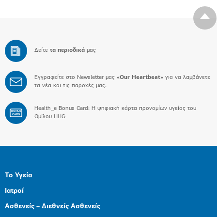
Δείτε
τα περιοδικά
μας
Εγγραφείτε στο Newsletter μας «
Our Heartbeat
» για να λαμβάνετε
τα νέα και τις παροχές μας.
Health_e Bonus Card: H ψηφιακή κάρτα προνομίων υγείας του
BONUS
CARD
Ομίλου HHG
Το Υγεία
Ιατροί
Ασθενείς – Διεθνείς Ασθενείς