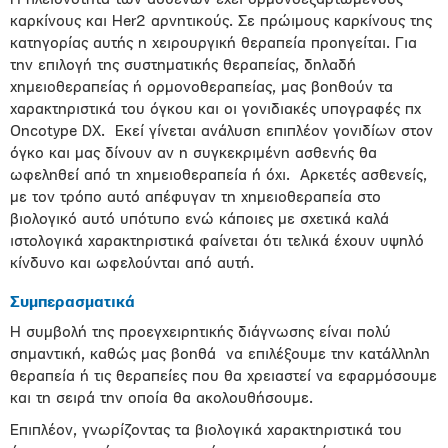
Η πλειονότητα των ασθενών έχει ορμονοεξαρτώμενους
καρκίνους και Her2 αρνητικούς. Σε πρώιμους καρκίνους της
κατηγορίας αυτής η χειρουργική θεραπεία προηγείται. Για
την επιλογή της συστηματικής θεραπείας, δηλαδή
χημειοθεραπείας ή ορμονοθεραπείας, μας βοηθούν τα
χαρακτηριστικά του όγκου και οι γονιδιακές υπογραφές πχ
Oncotype DX. Εκεί γίνεται ανάλυση επιπλέον γονιδίων στον
όγκο και μας δίνουν αν η συγκεκριμένη ασθενής θα
ωφεληθεί από τη χημειοθεραπεία ή όχι. Αρκετές ασθενείς,
με τον τρόπο αυτό απέφυγαν τη χημειοθεραπεία στο
βιολογικό αυτό υπότυπο ενώ κάποιες με σχετικά καλά
ιστολογικά χαρακτηριστικά φαίνεται ότι τελικά έχουν υψηλό
κίνδυνο και ωφελούνται από αυτή.
Συμπερασματικά
Η συμβολή της προεγχειρητικής διάγνωσης είναι πολύ
σημαντική, καθώς μας βοηθά να επιλέξουμε την κατάλληλη
θεραπεία ή τις θεραπείες που θα χρειαστεί να εφαρμόσουμε
και τη σειρά την οποία θα ακολουθήσουμε.
Επιπλέον, γνωρίζοντας τα βιολογικά χαρακτηριστικά του