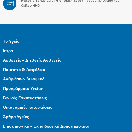
Health_e Bonus Card: H ψηφιακή κάρτα προνομίων υγείας του
BONUS
CARD
Ομίλου HHG
Το Υγεία
Ιατροί
Ασθενείς – Διεθνείς Ασθενείς
Ποιότητα & Ασφάλεια
Ανθρώπινο Δυναμικό
Προγράμματα Υγείας
Γενικές Εγκαταστάσεις
Οικονομικές καταστάσεις
Άρθρα Υγείας
Επιστημονική – Εκπαιδευτική Δραστηριότητα