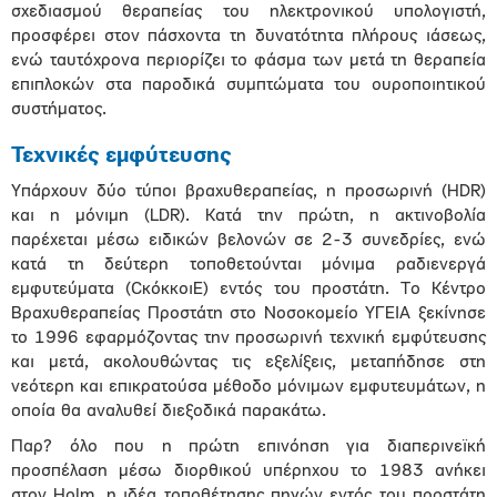
σχεδιασμού θεραπείας του ηλεκτρονικού υπολογιστή,
προσφέρει στον πάσχοντα τη δυνατότητα πλήρους ιάσεως,
ενώ ταυτόχρονα περιορίζει το φάσμα των μετά τη θεραπεία
επιπλοκών στα παροδικά συμπτώματα του ουροποιητικού
συστήματος.
Τεχνικές εμφύτευσης
Υπάρχουν δύο τύποι βραχυθεραπείας, η προσωρινή (HDR)
και η μόνιμη (LDR). Κατά την πρώτη, η ακτινοβολία
παρέχεται μέσω ειδικών βελονών σε 2-3 συνεδρίες, ενώ
κατά τη δεύτερη τοποθετούνται μόνιμα ραδιενεργά
εμφυτεύματα (CκόκκοιE) εντός του προστάτη. Το Κέντρο
Βραχυθεραπείας Προστάτη στο Νοσοκομείο ΥΓΕΙΑ ξεκίνησε
το 1996 εφαρμόζοντας την προσωρινή τεχνική εμφύτευσης
και μετά, ακολουθώντας τις εξελίξεις, μεταπήδησε στη
νεότερη και επικρατούσα μέθοδο μόνιμων εμφυτευμάτων, η
οποία θα αναλυθεί διεξοδικά παρακάτω.
Παρ? όλο που η πρώτη επινόηση για διαπερινεϊκή
προσπέλαση μέσω διορθικού υπέρηχου το 1983 ανήκει
στον Holm, η ιδέα τοποθέτησης πηγών εντός του προστάτη