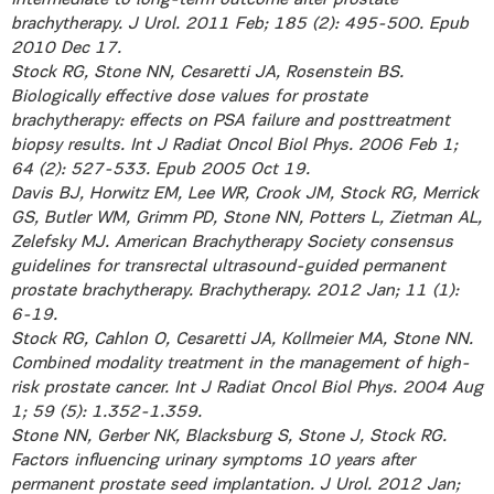
brachytherapy. J Urol. 2011 Feb; 185 (2): 495-500. Epub
2010 Dec 17.
Stock RG, Stone NN, Cesaretti JA, Rosenstein BS.
Biologically effective dose values for prostate
brachytherapy: effects on PSA failure and posttreatment
biopsy results. Int J Radiat Oncol Biol Phys. 2006 Feb 1;
64 (2): 527-533. Epub 2005 Oct 19.
Davis BJ, Horwitz EM, Lee WR, Crook JM, Stock RG, Merrick
GS, Butler WM, Grimm PD, Stone NN, Potters L, Zietman AL,
Zelefsky MJ. American Brachytherapy Society consensus
guidelines for transrectal ultrasound-guided permanent
prostate brachytherapy. Brachytherapy. 2012 Jan; 11 (1):
6-19.
Stock RG, Cahlon O, Cesaretti JA, Kollmeier MA, Stone NN.
Combined modality treatment in the management of high-
risk prostate cancer. Int J Radiat Oncol Biol Phys. 2004 Aug
1; 59 (5): 1.352-1.359.
Stone NN, Gerber NK, Blacksburg S, Stone J, Stock RG.
Factors influencing urinary symptoms 10 years after
permanent prostate seed implantation. J Urol. 2012 Jan;