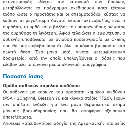
ακτινοφυσικός ελέγχει την κατανομή των δόσεων,
μεταβάλλοντας το πρόγραμμα σχεδιασμού κατά τέτοιον
τρόπο ώστε ο προστάτης και οι σπερματοδόχοι κύστεις να
λάβουν τη μεγαλύτερη δυνατή ένταση ακτινοβολίας, ενώ η
ουρήθρα, το ορθό και ο βολβός του σηραγγώδους σώματος
της ουρήθρας τη λιγότερη. Αφού τελειώσει η εμφύτευση, ο
ασθενής υποβάλλεται σε ανιούσα κυστεογραφία με C-arm,
που θα μας επιβεβαιώσει ότι όλοι οι κόκκοι βρίσκονται στη
σωστή θέση. Ένα μήνα μετά, γίνεται μετεμφυτευτική
δοσιμετρία, κατά την οποία υπολογίζονται οι δόσεις που
έλαβαν όλα τα όργανα μέσω αξονικού τομογράφου.
Ποσοστά ίασης
Ομάδα ασθενών χαμηλού κινδύνου
Οι ασθενείς με καρκίνο του προστάτη χαμηλού κινδύνου
(PSA <10ng/ml, Gleason ?6 και κλινικό στάδιο ?Τ2α), έχουν
την απόλυτη ένδειξη για ένα μόνο θεραπευτικό σχήμα
μόνιμης βραχυθεραπείας που θα αποφέρει εξαιρετικά
αποτελέσματα.
Αποτελεί κατευθυντήρια οδηγία της Αμερικανικής Εταιρείας