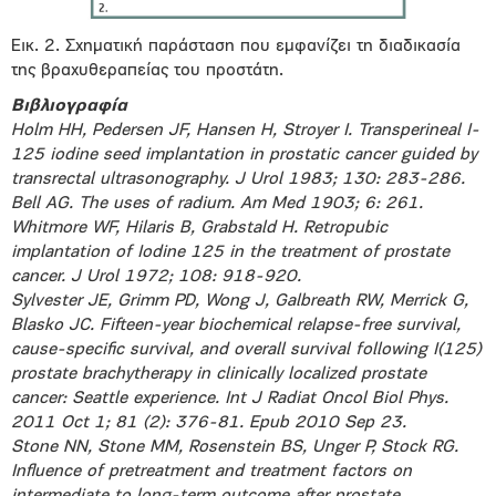
Εικ. 2. Σχηματική παράσταση που εμφανίζει τη διαδικασία
της βραχυθεραπείας του προστάτη.
Bιβλιογραφία
Holm HH, Pedersen JF, Hansen H, Stroyer I. Transperineal I-
125 iodine seed implantation in prostatic cancer guided by
transrectal ultrasonography. J Urol 1983; 130: 283-286.
Bell AG. The uses of radium. Am Med 1903; 6: 261.
Whitmore WF, Hilaris B, Grabstald H. Retropubic
implantation of Iodine 125 in the treatment of prostate
cancer. J Urol 1972; 108: 918-920.
Sylvester JE, Grimm PD, Wong J, Galbreath RW, Merrick G,
Blasko JC. Fifteen-year biochemical relapse-free survival,
cause-specific survival, and overall survival following I(125)
prostate brachytherapy in clinically localized prostate
cancer: Seattle experience. Int J Radiat Oncol Biol Phys.
2011 Oct 1; 81 (2): 376-81. Epub 2010 Sep 23.
Stone NN, Stone MM, Rosenstein BS, Unger P, Stock RG.
Influence of pretreatment and treatment factors on
intermediate to long-term outcome after prostate