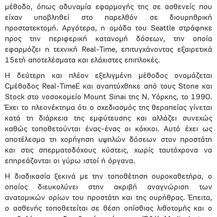
μέθοδο, όπως αδυναμία εφαρμογής της σε ασθενείς που
είχαν υποβληθεί στο παρελθόν σε διουρηθρική
προστατεκτομή. Αργότερα, η ομάδα του Seattle στράφηκε
προς την περιφερική κατανομή δόσεων, την οποία
εφαρμόζει η τεχνική Real-Time, επιτυγχάνοντας εξαιρετικά
15ετή αποτελέσματα και ελάχιστες επιπλοκές.
Η δεύτερη και πλέον εξελιγμένη μέθοδος ονομάζεται
Cμέθοδος Real-TimeE και αναπτύχθηκε από τους Stone και
Stock στο νοσοκομείο Mount Sinai της Ν. Υόρκης, το 1990.
Έχει το πλεονέκτημα ότι ο σχεδιασμός της θεραπείας γίνεται
κατά τη διάρκεια της εμφύτευσης και αλλάζει συνεχώς
καθώς τοποθετούνται ένας-ένας οι κόκκοι. Αυτό έχει ως
αποτέλεσμα τη χορήγηση υψηλών δόσεων στον προστάτη
και στις σπερματοδόχους κύστεις, χωρίς ταυτόχρονα να
επηρεάζονται οι γύρω ιστοί ή όργανα.
Η διαδικασία ξεκινά με την τοποθέτηση ουροκαθετήρα, ο
οποίος διευκολύνει στην ακριβή αναγνώριση των
ανατομικών ορίων του προστάτη και της ουρήθρας. Έπειτα,
ο ασθενής τοποθετείται σε θέση οπίσθιας λιθοτομής και ο