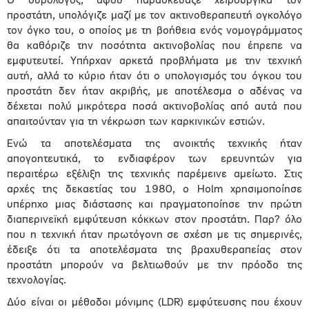
Ο ουρολόγος, αφού παρασκεύαζε χειρουργικά τον
προστάτη, υπολόγιζε μαζί με τον ακτινοθεραπευτή ογκολόγο
τον όγκο του, ο οποίος με τη βοήθεια ενός νομογράμματος
θα καθόριζε την ποσότητα ακτινοβολίας που έπρεπε να
εμφυτευτεί. Υπήρχαν αρκετά προβλήματα με την τεχνική
αυτή, αλλά το κύριο ήταν ότι ο υπολογισμός του όγκου του
προστάτη δεν ήταν ακριβής, με αποτέλεσμα ο αδένας να
δέχεται πολύ μικρότερα ποσά ακτινοβολίας από αυτά που
απαιτούνταν για τη νέκρωση των καρκινικών εστιών.
Ενώ τα αποτελέσματα της ανοικτής τεχνικής ήταν
απογοητευτικά, το ενδιαφέρον των ερευνητών για
περαιτέρω εξέλιξη της τεχνικής παρέμεινε αμείωτο. Στις
αρχές της δεκαετίας του 1980, ο Holm χρησιμοποίησε
υπέρηχο μιας διάστασης και πραγματοποίησε την πρώτη
διαπερινεϊκή εμφύτευση κόκκων στον προστάτη. Παρ? όλο
που η τεχνική ήταν πρωτόγονη σε σχέση με τις σημερινές,
έδειξε ότι τα αποτελέσματα της βραχυθεραπείας στον
προστάτη μπορούν να βελτιωθούν με την πρόοδο της
τεχνολογίας.
Δύο είναι οι μέθοδοι μόνιμης (LDR) εμφύτευσης που έχουν