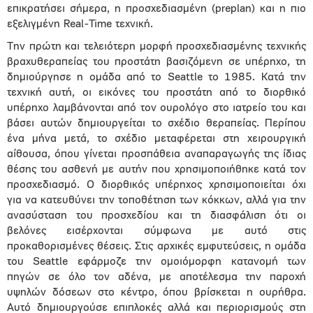
επικρατήσει σήμερα, η προσχεδιασμένη (preplan) και η πιο
εξελιγμένη Real-Time τεχνική.
Την πρώτη και τελειότερη μορφή προσχεδιασμένης τεχνικής
βραχυθεραπείας του προστάτη βασιζόμενη σε υπέρηχο, τη
δημιούργησε η ομάδα από το Seattle το 1985. Κατά την
τεχνική αυτή, οι εικόνες του προστάτη από το διορθικό
υπέρηχο λαμβάνονται από τον ουρολόγο στο ιατρείο του και
βάσει αυτών δημιουργείται το σχέδιο θεραπείας. Περίπου
ένα μήνα μετά, το σχέδιο μεταφέρεται στη χειρουργική
αίθουσα, όπου γίνεται προσπάθεια αναπαραγωγής της ίδιας
θέσης του ασθενή με αυτήν που χρησιμοποιήθηκε κατά τον
προσχεδιασμό. Ο διορθικός υπέρηχος χρησιμοποιείται όχι
για να κατευθύνει την τοποθέτηση των κόκκων, αλλά για την
ανασύσταση του προσχεδίου και τη διασφάλιση ότι οι
βελόνες εισέρχονται σύμφωνα με αυτό στις
προκαθορισμένες θέσεις. Στις αρχικές εμφυτεύσεις, η ομάδα
του Seattle εφάρμοζε την ομοιόμορφη κατανομή των
πηγών σε όλο τον αδένα, με αποτέλεσμα την παροχή
υψηλών δόσεων στο κέντρο, όπου βρίσκεται η ουρήθρα.
Αυτό δημιουργούσε επιπλοκές αλλά και περιορισμούς στη