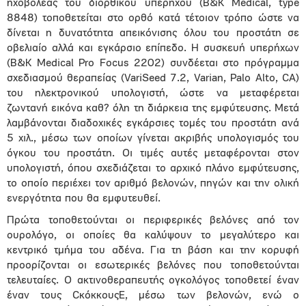
ηχοβολέας του διορθικού υπέρηχου (B&K Medical, type
8848) τοποθετείται στο ορθό κατά τέτοιον τρόπο ώστε να
δίνεται η δυνατότητα απεικόνισης όλου του προστάτη σε
οβελιαίο αλλά και εγκάρσιο επίπεδο. Η συσκευή υπερήχων
(B&K Medical Pro Focus 2202) συνδέεται στο πρόγραμμα
σχεδιασμού θεραπείας (VariSeed 7.2, Varian, Palo Alto, CA)
του ηλεκτρονικού υπολογιστή, ώστε να μεταφέρεται
ζωντανή εικόνα καθ? όλη τη διάρκεια της εμφύτευσης. Μετά
λαμβάνονται διαδοχικές εγκάρσιες τομές του προστάτη ανά
5 χιλ., μέσω των οποίων γίνεται ακριβής υπολογισμός του
όγκου του προστάτη. Οι τιμές αυτές μεταφέρονται στον
υπολογιστή, όπου σχεδιάζεται το αρχικό πλάνο εμφύτευσης,
το οποίο περιέχει τον αριθμό βελονών, πηγών και την ολική
ενεργότητα που θα εμφυτευθεί.
Πρώτα τοποθετούνται οι περιφερικές βελόνες από τον
ουρολόγο, οι οποίες θα καλύψουν το μεγαλύτερο και
κεντρικό τμήμα του αδένα. Για τη βάση και την κορυφή
προορίζονται οι εσωτερικές βελόνες που τοποθετούνται
τελευταίες. Ο ακτινοθεραπευτής ογκολόγος τοποθετεί έναν
έναν τους CκόκκουςE, μέσω των βελονών, ενώ ο