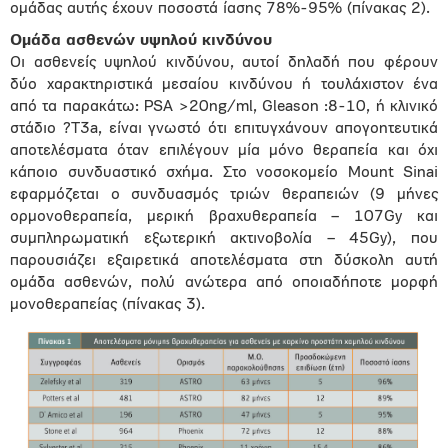
ομάδας αυτής έχουν ποσοστά ίασης 78%-95% (πίνακας 2).
Ομάδα ασθενών υψηλού κινδύνου
Οι ασθενείς υψηλού κινδύνου, αυτοί δηλαδή που φέρουν
δύο χαρακτηριστικά μεσαίου κινδύνου ή τουλάχιστον ένα
από τα παρακάτω: PSA >20ng/ml, Gleason :8-10, ή κλινικό
στάδιο ?Τ3a, είναι γνωστό ότι επιτυγχάνουν απογοητευτικά
αποτελέσματα όταν επιλέγουν μία μόνο θεραπεία και όχι
κάποιο συνδυαστικό σχήμα. Στο νοσοκομείο Mount Sinai
εφαρμόζεται ο συνδυασμός τριών θεραπειών (9 μήνες
ορμονοθεραπεία, μερική βραχυθεραπεία – 107Gy και
συμπληρωματική εξωτερική ακτινοβολία – 45Gy), που
παρουσιάζει εξαιρετικά αποτελέσματα στη δύσκολη αυτή
ομάδα ασθενών, πολύ ανώτερα από οποιαδήποτε μορφή
μονοθεραπείας (πίνακας 3).