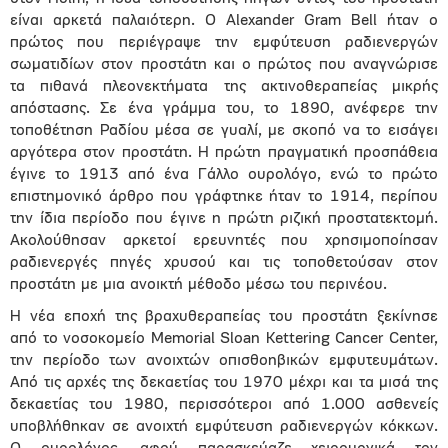
είναι αρκετά παλαιότερη. Ο Alexander Gram Bell ήταν ο
πρώτος που περιέγραψε την εμφύτευση ραδιενεργών
σωματιδίων στον προστάτη και ο πρώτος που αναγνώρισε
τα πιθανά πλεονεκτήματα της ακτινοθεραπείας μικρής
απόστασης. Σε ένα γράμμα του, το 1890, ανέφερε την
τοποθέτηση Ραδίου μέσα σε γυαλί, με σκοπό να το εισάγει
αργότερα στον προστάτη. Η πρώτη πραγματική προσπάθεια
έγινε το 1913 από ένα Γάλλο ουρολόγο, ενώ το πρώτο
επιστημονικό άρθρο που γράφτηκε ήταν το 1914, περίπου
την ίδια περίοδο που έγινε η πρώτη ριζική προστατεκτομή.
Ακολούθησαν αρκετοί ερευνητές που χρησιμοποίησαν
ραδιενεργές πηγές χρυσού και τις τοποθετούσαν στον
προστάτη με μια ανοικτή μέθοδο μέσω του περινέου.
Η νέα εποχή της βραχυθεραπείας του προστάτη ξεκίνησε
από το νοσοκομείο Memorial Sloan Kettering Cancer Center,
την περίοδο των ανοιχτών οπισθοηβικών εμφυτευμάτων.
Από τις αρχές της δεκαετίας του 1970 μέχρι και τα μισά της
δεκαετίας του 1980, περισσότεροι από 1.000 ασθενείς
υποβλήθηκαν σε ανοιχτή εμφύτευση ραδιενεργών κόκκων.