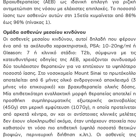
Βραχυθεραπείας (ΑΕΒ) ως ιδανική επιλογή για ριζική
αντιμετώπιση της νόσου με ελάχιστες επιπλοκές. Το ποσοστό
ίασης των ασθενών αυτών στη 15ετία κυμαίνεται από 86%
έως 96% (πίνακας 1).
Ομάδα ασθενών μεσαίου κινδύνου
Οι ασθενείς μεσαίου κινδύνου, αυτοί δηλαδή που φέρουν
ένα από τα ακόλουθα χαρακτηριστικά, PSA: 10-20ng/ml ή
Gleason: 7 ή κλινικό στάδιο: T2b, σύμφωνα με τις
κατευθυντήριες οδηγίες της ΑΕΒ, χρειάζονται συνδυασμό
δύο τουλάχιστον θεραπειών για να επιτύχουν το υψηλότερο
ποσοστό ίασης. Στο νοσοκομείο Mount Sinai το πρωτόκολλο
αποτελείται από 6 μήνες ολικό ανδρογονικό αποκλεισμό (3
μήνες νέο επικουρικό) και βραχυθεραπεία ολικής δόσης.
Μία επιθετικότερη εναλλακτική μορφή θεραπείας αποτελεί η
προσθήκη συμπληρωματικής εξωτερικής ακτινοβολίας
(45Gy) στη μερική εμφύτευση (107Gy), η οποία προτείνεται
από αρκετά κέντρα, αν και οι αντίστοιχες κλινικές μελέτες
δεν έχουν ολοκληρωθεί ακόμα, όταν υπάρχουν στοιχεία που
καθιστούν τη νόσο πιο επιθετική (υψηλό ποσοστό θετικών
βιοψιών, περινευρική διήθηση κ.λπ.). Οι ασθενείς της