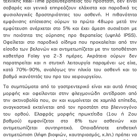
τεχνικής Real-Time βραχυθεραπείας του προστάτη, δεν είναι
σοβαρές και γενικά επηρεάζουν ελάχιστα και παροδικά τις
φυσιολογικές δραστηριότητες του ασθενή. Η πιθανότητα
εμφάνισης επίσχεσης ούρων το πρώτο 48ωρο μετά την
εμφύτευση ανέρχεται στο 5% και έχει άμεση συσχέτιση με
την ποιότητα της ούρησης προ θεραπείας (υψηλό IPSS).
Οφείλεται στο παροδικό οίδημα που προκαλείται από την
είσοδο των βελονών και αντιμετωπίζεται με την τοποθέτηση
καθετήρα Foley για 2-3 ημέρες. Ακράτεια ούρων δεν
παρατηρείται και η στυτική λειτουργία παραμένει ως είχε,
κατά 70%-90%, αναλόγως την ηλικία του ασθενή και το
βαθμό ικανότητάς του προ του χειρουργείου.
Τα συμπτώματα από το γαστρεντερικό είναι και αυτά ήπιας
μορφής και οφείλονται στην φλεγμονώδη αντίδραση από
την ακτινοβολία που, αν και κυμαίνεται σε χαμηλά επίπεδα,
αναγκαστικά εκτείνεται από τον προστάτη στο βλεννογόνο
του ορθού. Ελαφράς μορφής πρωκτίτιδα (1ου ή 2ου
βαθμού) εμφανίζεται στο 8% των ασθενών και
αντιμετωπίζεται συντηρητικά. Οποιαδήποτε επιθετική
αντιμετώπιση (λήψη βιοψιών, καυτηριασμός, κ.λπ.) πρέπει να