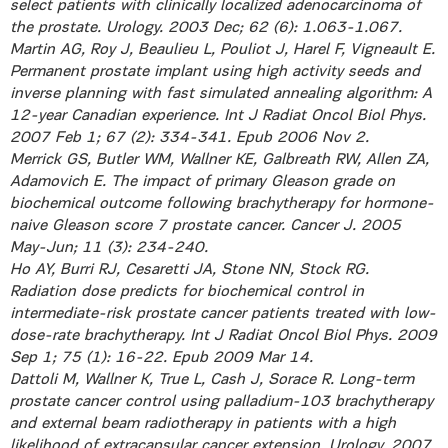
select patients with clinically localized adenocarcinoma of
the prostate. Urology. 2003 Dec; 62 (6): 1.063-1.067.
Martin AG, Roy J, Beaulieu L, Pouliot J, Harel F, Vigneault E.
Permanent prostate implant using high activity seeds and
inverse planning with fast simulated annealing algorithm: A
12-year Canadian experience. Int J Radiat Oncol Biol Phys.
2007 Feb 1; 67 (2): 334-341. Epub 2006 Nov 2.
Merrick GS, Butler WM, Wallner KE, Galbreath RW, Allen ZA,
Adamovich E. The impact of primary Gleason grade on
biochemical outcome following brachytherapy for hormone-
naive Gleason score 7 prostate cancer. Cancer J. 2005
May-Jun; 11 (3): 234-240.
Ho AY, Burri RJ, Cesaretti JA, Stone NN, Stock RG.
Radiation dose predicts for biochemical control in
intermediate-risk prostate cancer patients treated with low-
dose-rate brachytherapy. Int J Radiat Oncol Biol Phys. 2009
Sep 1; 75 (1): 16-22. Epub 2009 Mar 14.
Dattoli M, Wallner K, True L, Cash J, Sorace R. Long-term
prostate cancer control using palladium-103 brachytherapy
and external beam radiotherapy in patients with a high
likelihood of extracapsular cancer extension. Urology. 2007