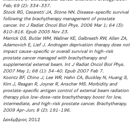
Feb; 69 (2): 334-337.
Stock RG, Cesaretti JA, Stone NN. Disease-specific survival
following the brachytherapy management of prostate
cancer. Int J Radiat Oncol Biol Phys. 2006 Mar 1; 64 (3):
810-816. Epub 2005 Nov 23.
Merrick GS, Butler WM, Wallner KE, Galbreath RW, Allen ZA,
Adamovich E, Lief J. Androgen deprivation therapy does not
impact cause-specific or overall survival in high-risk
prostate cancer managed with brachytherapy and
supplemental external beam. Int J Radiat Oncol Biol Phys.
2007 May 1; 68 (1): 34-40. Epub 2007 Feb 7.
Koontz BF, Chino J, Lee WR, Hahn CA, Buckley N, Huang S,
Kim J, Reagan R, Joyner R, Anscher MS. Morbidity and
prostate-specific antigen control of external beam radiation
therapy plus low-dose-rate brachytherapy boost for low,
intermediate, and high-risk prostate cancer. Brachytherapy.
2009 Apr-Jun; 8 (2): 191-196.
Δεκέμβριος 2012