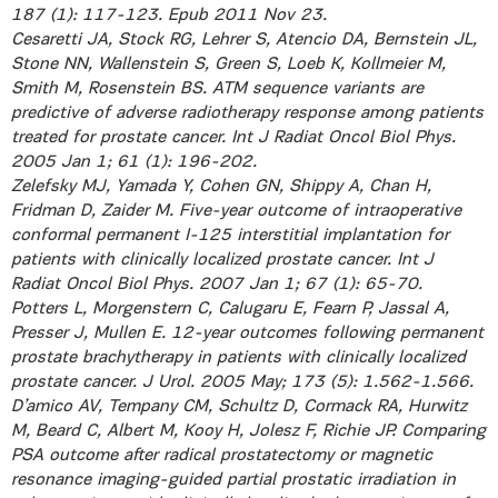
187 (1): 117-123. Epub 2011 Nov 23.
Cesaretti JA, Stock RG, Lehrer S, Atencio DA, Bernstein JL,
Stone NN, Wallenstein S, Green S, Loeb K, Kollmeier M,
Smith M, Rosenstein BS. ATM sequence variants are
predictive of adverse radiotherapy response among patients
treated for prostate cancer. Int J Radiat Oncol Biol Phys.
2005 Jan 1; 61 (1): 196-202.
Zelefsky MJ, Yamada Y, Cohen GN, Shippy A, Chan H,
Fridman D, Zaider M. Five-year outcome of intraoperative
conformal permanent I-125 interstitial implantation for
patients with clinically localized prostate cancer. Int J
Radiat Oncol Biol Phys. 2007 Jan 1; 67 (1): 65-70.
Potters L, Morgenstern C, Calugaru E, Fearn P, Jassal A,
Presser J, Mullen E. 12-year outcomes following permanent
prostate brachytherapy in patients with clinically localized
prostate cancer. J Urol. 2005 May; 173 (5): 1.562-1.566.
D’amico AV, Tempany CM, Schultz D, Cormack RA, Hurwitz
M, Beard C, Albert M, Kooy H, Jolesz F, Richie JP. Comparing
PSA outcome after radical prostatectomy or magnetic
resonance imaging-guided partial prostatic irradiation in