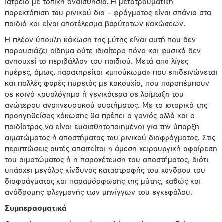
ιατρείο με τοπική αναισθησία. Η μετατραυματική
παρεκτόπιση του ρινικού δια – φράγματος είναι σπάνια στα
παιδιά και είναι αποτέλεσμα βαρύτατων κακώσεων.
Η πλέον ύπουλη κάκωση της μύτης είναι αυτή που δεν
παρουσιάζει οίδημα ούτε ιδιαίτερο πόνο και φυσικά δεν
ανησυχεί το περιβάλλον του παιδιού. Μετά από λίγες
ημέρες, όμως, παρατηρείται «μπούκωμα» που επιδεινώνεται
και πολλές φορές πυρετός με κακουχία, που παραπέμπουν
σε κοινό κρυολόγημα ή γενικότερα σε λοίμωξη του
ανώτερου αναπνευστικού συστήματος. Με το ιστορικό της
προηγηθείσας κάκωσης θα πρέπει ο γονιός αλλά και ο
παιδίατρος να είναι ευαισθητοποιημένοι για την ύπαρξη
αιματώματος ή αποστήματος του ρινικού διαφράγματος. Στις
περιπτώσεις αυτές απαιτείται η άμεση χειρουργική αφαίρεση
του αιματώματος ή η παροχέτευση του αποστήματος, διότι
υπάρχει μεγάλος κίνδυνος καταστροφής του χόνδρου του
διαφράγματος και παραμόρφωσης της μύτης, καθώς και
ανάδρομης φλεγμονής των μηνίγγων του εγκεφάλου.
Συμπερασματικά