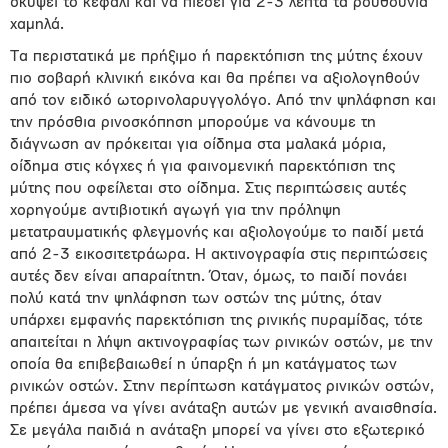
σκύψει το κεφάλι και να πιέσει για 2-3 λεπτά τα ρουθούνια
χαμηλά.
Τα περιστατικά με πρήξιμο ή παρεκτόπιση της μύτης έχουν
πιο σοβαρή κλινική εικόνα και θα πρέπει να αξιολογηθούν
από τον ειδικό ωτορινολαρυγγολόγο. Από την ψηλάφηση και
την πρόσθια ρινοσκόπηση μπορούμε να κάνουμε τη
διάγνωση αν πρόκειται για οίδημα στα μαλακά μόρια,
οίδημα στις κόγχες ή για φαινομενική παρεκτόπιση της
μύτης που οφείλεται στο οίδημα. Στις περιπτώσεις αυτές
χορηγούμε αντιβιοτική αγωγή για την πρόληψη
μετατραυματικής φλεγμονής και αξιολογούμε το παιδί μετά
από 2-3 εικοσιτετράωρα. Η ακτινογραφία στις περιπτώσεις
αυτές δεν είναι απαραίτητη. Όταν, όμως, το παιδί πονάει
πολύ κατά την ψηλάφηση των οστών της μύτης, όταν
υπάρχει εμφανής παρεκτόπιση της ρινικής πυραμίδας, τότε
απαιτείται η λήψη ακτινογραφίας των ρινικών οστών, με την
οποία θα επιβεβαιωθεί η ύπαρξη ή μη κατάγματος των
ρινικών οστών. Στην περίπτωση κατάγματος ρινικών οστών,
πρέπει άμεσα να γίνει ανάταξη αυτών με γενική αναισθησία.
Σε μεγάλα παιδιά η ανάταξη μπορεί να γίνει στο εξωτερικό