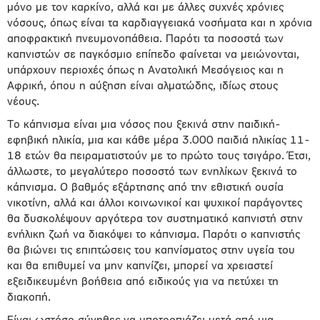
μόνο με τον καρκίνο, αλλά και με άλλες συχνές χρόνιες
νόσους, όπως είναι τα καρδιαγγειακά νοσήματα και η χρόνια
αποφρακτική πνευμονοπάθεια. Παρότι τα ποσοστά των
καπνιστών σε παγκόσμιο επίπεδο φαίνεται να μειώνονται,
υπάρχουν περιοχές όπως η Ανατολική Μεσόγειος και η
Αφρική, όπου η αύξηση είναι αλματώδης, ιδίως στους
νέους.
Το κάπνισμα είναι μια νόσος που ξεκινά στην παιδική-
εφηβική ηλικία, μια και κάθε μέρα 3.000 παιδιά ηλικίας 11-
18 ετών θα πειραματιστούν με το πρώτο τους τσιγάρο. Έτσι,
άλλωστε, το μεγαλύτερο ποσοστό των ενηλίκων ξεκινά το
κάπνισμα. Ο βαθμός εξάρτησης από την εθιστική ουσία
νικοτίνη, αλλά και άλλοι κοινωνικοί και ψυχικοί παράγοντες
θα δυσκολέψουν αργότερα τον συστηματικό καπνιστή στην
ενήλικη ζωή να διακόψει το κάπνισμα. Παρότι ο καπνιστής
θα βιώνει τις επιπτώσεις του καπνίσματος στην υγεία του
και θα επιθυμεί να μην καπνίζει, μπορεί να χρειαστεί
εξειδικευμένη βοήθεια από ειδικούς για να πετύχει τη
διακοπή.